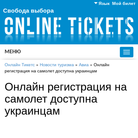
Язык
Мой билет
Свобода выбора
Английский
Русский
Украинский
МЕНЮ
Toggl
navig
Онлайн Тикетс
»
Новости туризма
»
Авиа
»
Онлайн
регистрация на самолет доступна украинцам
Онлайн регистрация на
самолет доступна
украинцам