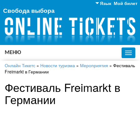
Язык
Мой билет
Свобода выбора
Английский
Русский
Украинский
МЕНЮ
Toggl
navig
Онлайн Тикетс
»
Новости туризма
»
Мероприятия
»
Фестиваль
Freimarkt в Германии
Фестиваль Freimarkt в
Германии