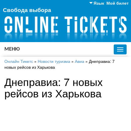
Язык
Мой билет
Свобода выбора
Английский
Русский
Украинский
МЕНЮ
Toggl
navig
Онлайн Тикетс
»
Новости туризма
»
Авиа
»
Днеправиа: 7
новых рейсов из Харькова
Днеправиа: 7 новых
рейсов из Харькова