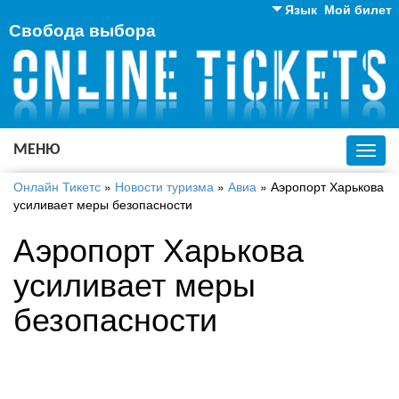
Язык
Мой билет
Свобода выбора
Английский
Русский
Украинский
МЕНЮ
Toggl
navig
Онлайн Тикетс
»
Новости туризма
»
Авиа
»
Аэропорт Харькова
усиливает меры безопасности
Аэропорт Харькова
усиливает меры
безопасности