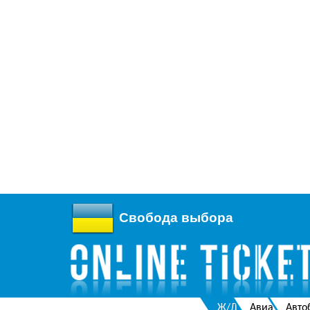
Свобода выбора
Ж/Д
Авиа
Авто