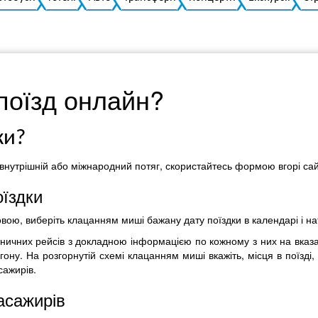
 поїзд онлайн?
ки?
внутрішній або міжнародний потяг, скористайтесь формою вгорі сай
оїздки
овою, виберіть клацанням миші бажану дату поїздки в календарі і на
ізничних рейсів з докладною інформацією по кожному з них на вказ
гону. На розгорнутій схемі клацанням миші вкажіть, місця в поїзді,
сажирів.
асажирів