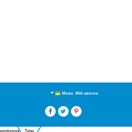
Мова
Мій квиток
Англійська
Російська
рахування
Тури