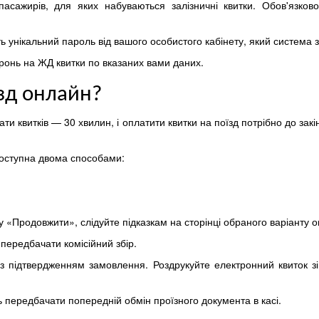
пасажирів, для яких набуваються залізничні квитки. Обов'язков
 унікальний пароль від вашого особистого кабінету, який система з
бронь на ЖД квитки по вказаних вами даних.
їзд онлайн?
ти квитків — 30 хвилин, і оплатити квитки на поїзд потрібно до закі
доступна двома способами:
у «Продовжити», слідуйте підказкам на сторінці обраного варіанту о
передбачати комісійний збір.
 підтвердженням замовлення. Роздрукуйте електронний квиток зі с
ь передбачати попередній обмін проїзного документа в касі.