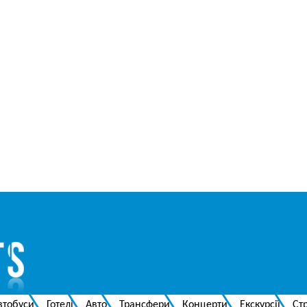
втобуси
Готелі
Авто
Трансфери
Концерти
Екскурсії
Ст