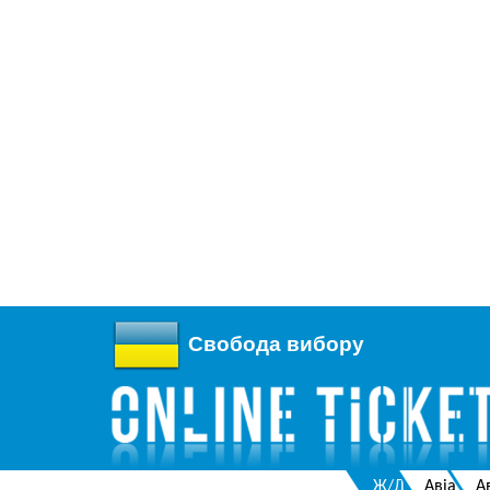
Свобода вибору
Ж/Д
Авіа
А