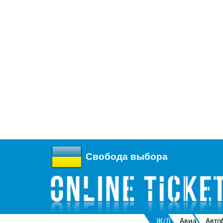
Свобода выбора
Ж/Д
Авиа
Авто