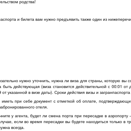
ельством родства!
паспорта и билета вам нужно предъявить также один из нижепереч
зательно нужно уточнить, нужна ли виза для страны, которую вы со
 быть действующая (виза становится действительной с 00:01 от да
9 от указанной в визе даты). Сроки действия визы и загранпаспорт
о иметь при себе документ с отметкой об оплате, подтверждающи
забронированного отеля.
ните у агента, будет ли смена порта при пересадке в аэропорту
случае, если во время пересадки вы будете находиться только в тр
ужна всегда.