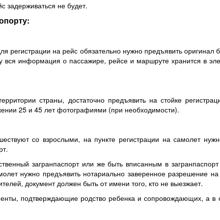
с задерживаться не будет.
опорту:
для регистрации на рейс обязательно нужно предъявить оригинал 
ку вся информация о пассажире, рейсе и маршруте хранится в э
территории страны, достаточно предъявить на стойке регистрац
жении 25 и 45 лет фотографиями (при необходимости).
шествуют со взрослыми, на пункте регистрации на самолет нуж
рт.
ственный загранпаспорт или же быть вписанным в загранпаспорт 
молет нужно предъявить нотариально заверенное разрешение на 
телей, документ должен быть от имени того, кто не выезжает.
менты, подтверждающие родство ребенка и сопровождающих, а в 