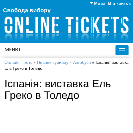
Мова
Мій квиток
Свобода вибору
Англійська
Російська
Українська
МЕНЮ
Toggl
navig
Онлайн Тікетс
»
Новини туризму
»
Автобуси
»
Іспанія: виставка
Ель Греко в Толедо
Іспанія: виставка Ель
Греко в Толедо