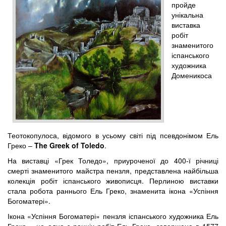
пройде
унікальна
виставка
робіт
знаменитого
іспанського
художника
Доменикоса
Теотокопулоса, відомого в усьому світі під псевдонімом Ель
Греко –
The Greek of Toledo
.
На виставці «Грек Толедо», приуроченої до 400-ї річниці
смерті знаменитого майстра пензля, представлена найбільша
колекція робіт іспанського живописця. Перлиною виставки
стала робота раннього Ель Греко, знаменита ікона «Успіння
Богоматері».
Ікона «Успіння Богоматері» пензля іспанського художника Ель