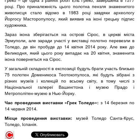
Греко – це одна з ранніх робіт Ель Греко, завершена в 1577
році. Про приналежність цього полотна пензля знаменитого
живописця стало відомо в 1983 році завдяки археологу
Йоргосу Масторопулосу, який виявив на іконі грецьку підпис
художника.
Зараз ікона зберігається на острові Сірос, в церкві міста
Эрмуполи, але заради участі у виставці полотно перевезли в
Толедо, де він пробуде до 14 квітня 2014 року. Але вже до
Великодня, який цього року випадає на 20 квітня, знаменита
ікона повернеться на Сірос.
У загальній складності в експозиції будуть брати участь близько
75 полотен Доменикоса Теотокопулоса, які будуть зібрані з
різних музеїв і колекцій по всьому світу, в тому числі з
Національної галереї Вашингтона і музею Прадо і
Метрополітен-музею в Нью-Йорку.
Час проведення виставки «Грек Толедо»:
з 14 березня по
14 червня 2014.
Місце проведення виставки:
музей Толедо Санта-Крус,
Толедо, Іспанія.