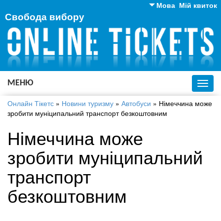
Мова
Мій квиток
Свобода вибору
Англійська
Російська
Українська
МЕНЮ
Toggl
navig
Онлайн Тікетс
»
Новини туризму
»
Автобуси
»
Німеччина може
зробити муніципальний транспорт безкоштовним
Німеччина може
зробити муніципальний
транспорт
безкоштовним