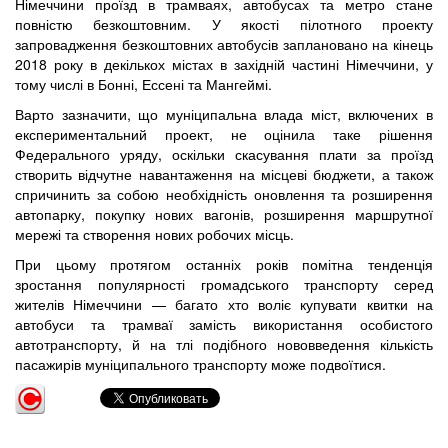
Німеччини проїзд в трамваях, автобусах та метро стане
повністю безкоштовним. У якості пілотного проекту
запровадження безкоштовних автобусів заплановано на кінець
2018 року в декількох містах в західній частині Німеччини, у
тому числі в Бонні, Ессені та Мангеймі.
Варто зазначити, що муніципальна влада міст, включених в
експериментальний проект, не оцінила таке рішення
Федерального уряду, оскільки скасування плати за проїзд
створить відчутне навантаження на місцеві бюджети, а також
спричинить за собою необхідність оновлення та розширення
автопарку, покупку нових вагонів, розширення маршрутної
мережі та створення нових робочих місць.
При цьому протягом останніх років помітна тенденція
зростання популярності громадського транспорту серед
жителів Німеччини — багато хто воліє купувати квитки на
автобуси та трамваї замість використання особистого
автотранспорту, й на тлі подібного нововведення кількість
пасажирів муніципального транспорту може подвоїтися.