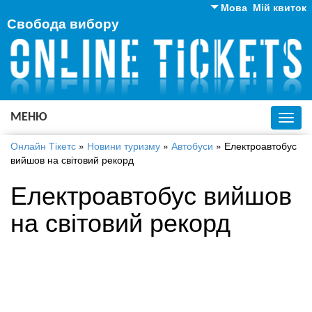
Мова
Мій квиток
Свобода вибору
Англійська
Російська
Українська
МЕНЮ
Toggl
navig
Онлайн Тікетс
»
Новини туризму
»
Автобуси
»
Електроавтобус
вийшов на світовий рекорд
Електроавтобус вийшов
на світовий рекорд