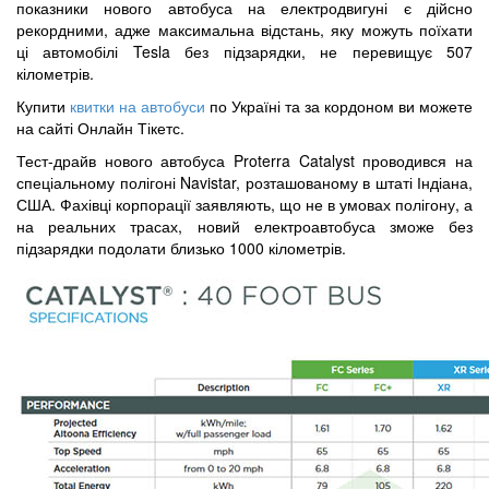
показники нового автобуса на електродвигуні є дійсно
рекордними, адже максимальна відстань, яку можуть поїхати
ці автомобілі Tesla без підзарядки, не перевищує 507
кілометрів.
Купити
квитки
на
автобуси
по
Україні
та
за
кордоном
ви
можете
на
сайті
Онлайн
Тікетс
.
Тест-драйв нового автобуса Proterra Catalyst проводився на
спеціальному полігоні Navistar, розташованому в штаті Індіана,
США. Фахівці корпорації заявляють, що не в умовах полігону, а
на реальних трасах, новий електроавтобуса зможе без
підзарядки подолати близько 1000 кілометрів.