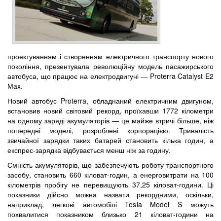
проектуванням і створенням електричного транспорту нового
покоління, презентувала революційну модель пасажирського
автобуса, що працює на електродвигуні — Proterra Catalyst E2
Мax.
Новий автобус Proterra, обладнаний електричним двигуном,
встановив новий світовий рекорд, проїхавши 1772 кілометри
на одному заряді акумуляторів — це майже втричі більше, ніж
попередні моделі, розроблені корпорацією. Тривалість
звичайної зарядки таких батарей становить кілька годин, а
експрес-зарядка відбувається менш ніж за годину.
Ємність акумуляторів, що забезпечують роботу транспортного
засобу, становить 660 кіловат-годин, а енерговитрати на 100
кілометрів пробігу не перевищують 37,25 кіловат-години. Ці
показники дійсно можна назвати рекордними, оскільки,
наприклад, легкові автомобілі Tesla Model S можуть
похвалитися показником близько 21 кіловат-години на