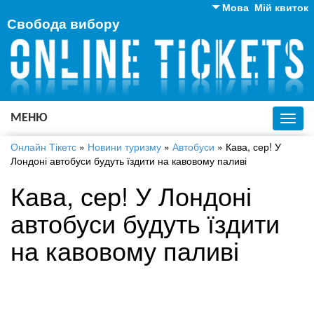
Мова
Мій квиток
Свобода вибору
Англійська
Російська
Українська
МЕНЮ
Toggl
navig
Онлайн Тікетс
»
Новини туризму
»
Автобуси
»
Кава, сер! У
Лондоні автобуси будуть їздити на кавовому паливі
Кава, сер! У Лондоні
автобуси будуть їздити
на кавовому паливі