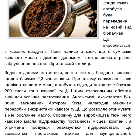
лондонських
автобусів
буде
переведена
на новий вид
біопалива,
що
виробляється
з кавових продуктів. Нове паливо з кави, що є сумішшю
кавового масла і дизеля, допоможе істотно знизити рівень
забруднення повітря в британській столиці.
Згідно з даними статистики, кожен житель Лондона випиває
щодня близько 2,3 чашки кави. При такому споживанні кави
щорічно лише в столиці в побутові відходи потрапляє близько
200 тисяч тонн кавової гущі, і цим колосальним обсягам
знайшли успішне застосування. Англійський еко-стартап Bio-
bean, заснований Артуром Кєєм, налагодив механізм
переробки використаної кавової гущі, що дозволяє отримувати
з неї рослинне масло. Сировину для виробництва технічного
кавового масла підприємству постачають місцеві компанії, а
отримана продукція реалізується підприємствам, що
займаються поставками палива для муніципального