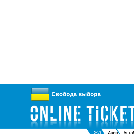
Свобода выбора
Ж/Д
Авиа
Авто