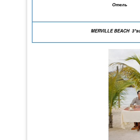
Отель
MERVILLE
BEACH
3*
s