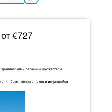
Украинский
от €727
ми тропическими лесами и множеством
мония безмятежного покоя и искрящейся