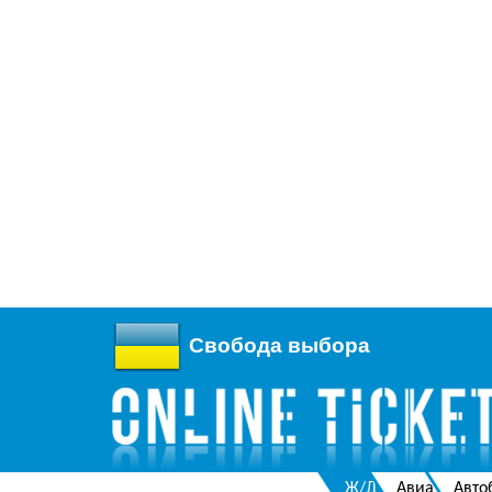
Свобода выбора
Ж/Д
Авиа
Авто