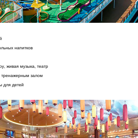
й
гольных напитков
у, живая музыка, театр
, тренажерным залом
ы для детей