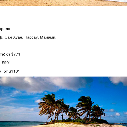
апреля
, Сан Хуан, Нассау, Майами.
е: от $771
т $901
: от $1181