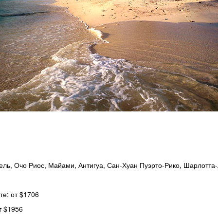
ель, Очо Риос, Майами, Антигуа, Сан-Хуан Пуэрто-Рико, Шарлотта
е: от $1706
т $1956