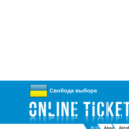
Свобода выбора
Ж/Д
Авиа
Авто