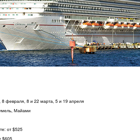
 8 февраля, 8 и 22 марта, 5 и 19 апреля
сумель, Майами
е: от $525
т $605