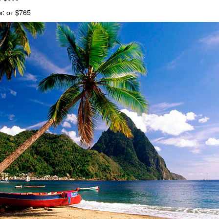
: от $765