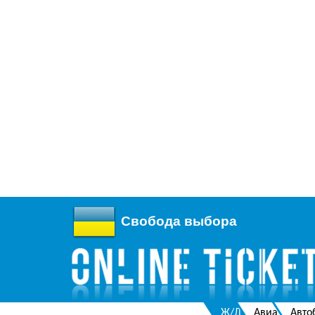
Свобода выбора
Ж/Д
Авиа
Авто