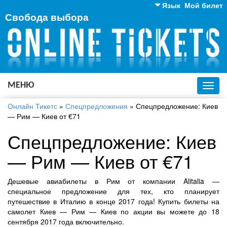
Язык
Мой билет
Свобода выбора
Английский
Русский
Украинский
МЕНЮ
Toggl
navig
Онлайн Тикетс
»
Спецпредложения
»
Спецпредложение: Киев
— Рим — Киев от €71
Спецпредложение: Киев
— Рим — Киев от €71
Дешевые авиабилеты в Рим от компании Alitalia —
специальное предложение для тех, кто планирует
путешествие в Италию в конце 2017 года! Купить билеты на
самолет Киев — Рим — Киев по акции вы можете до 18
сентября 2017 года включительно.