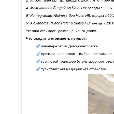
2* Afroditi Hotel ВВ, НВ:
заезды с 20.07.14 от 1096 е
4* Makryammos Bungalows Hotel НВ:
заезды с 20.07
5* Pomegranate Wellness Spa Hotel НВ:
заезды с 20.
5* Alexandros Palace Hotel & Suites НВ:
заезды с 20.
Указана стоимость размещения: за двоих.
Что входит в стоимость путевок:
авиаперелет из Днепропетровска
проживание в отеле + выбранное питание
групповой трансфер (отель-аэропорт-отел
туристическая медицинская страховка