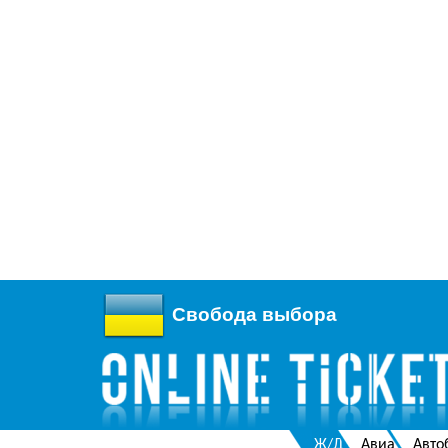
Свобода выбора
Ж/Д
Авиа
Авто