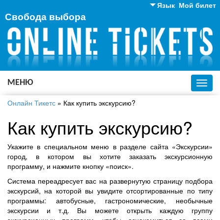
Язык
Мой билет
Свобода выбора
Английский
Русский
Украинский
МЕНЮ
Toggl
navig
Онлайн Тикетс
»
Как купить экскурсию?
Как купить экскурсию?
Укажите в специальном меню в разделе сайта «Экскурсии»
город, в котором вы хотите заказать экскурсионную
программу, и нажмите кнопку «поиск».
Система переадресует вас на развернутую страницу подбора
экскурсий, на которой вы увидите отсортированные по типу
программы: автобусные, гастрономические, необычные
экскурсии и т.д. Вы можете открыть каждую группу
экскурсионных программ, чтобы ознакомиться со всеми