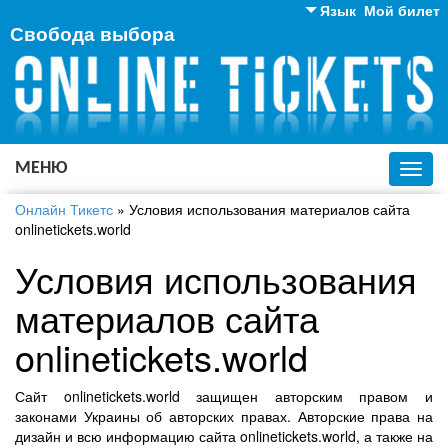
Язык
Мой билет
Свобода выбора
Английский
Русский
Украинский
МЕНЮ
Toggl
navig
Онлайн Тикетс
»
Условия использования материалов сайта
onlinetickets.world
Условия использования
материалов сайта
onlinetickets.world
Сайт onlinetickets.world защищен авторским правом и
законами Украины об авторских правах. Авторские права на
дизайн и всю информацию сайта onlinetickets.world, а также на