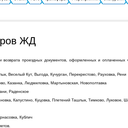
иров ЖД
и и возврата проездных документов, оформленных и оплаченных 
лык, Веселый Кут, Выгода, Кучурган, Перекрестово, Рауховка, Рени
ово, Казанка, Людмиловка, Мартыновская, Новополтавка
пани, Раденское
новка, Капустино, Куцовка, Плетений Ташлык, Тимково, Луковое, 
рнасовка, Кублич
етов.