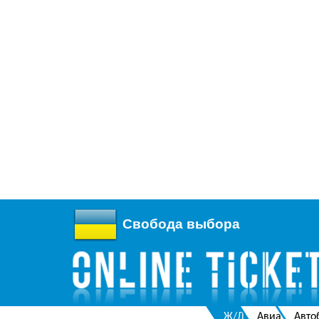
Свобода выбора
Ж/Д
Авиа
Авто