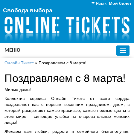
Язык
Мой билет
Свобода выбора
Английский
Русский
Украинский
МЕНЮ
Toggl
navig
Онлайн Тикетс
»
Поздравляем с 8 марта!
Поздравляем с 8 марта!
Милые дамы!
Коллектив сервиса Онлайн Тикетс от всего сердца
поздравляет вас с первым весенним праздником, днем, в
который расцветают самые красивые, самые нежные цветы в
этом мире – сияющие улыбки на очаровательных женских
лицах!
Желаем вам любви, радости и семейного благополучия,