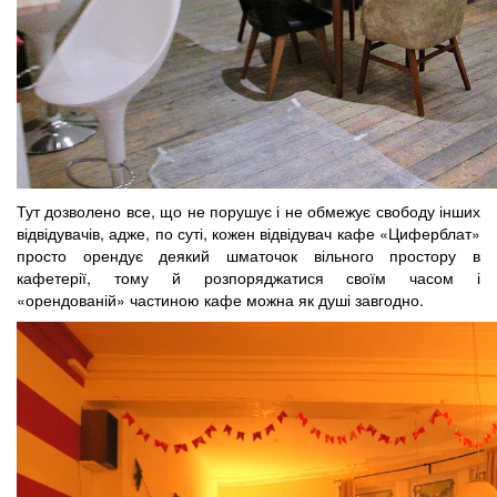
Тут дозволено все, що не порушує і не обмежує свободу інших
відвідувачів, адже, по суті, кожен відвідувач кафе «Циферблат»
просто орендує деякий шматочок вільного простору в
кафетерії, тому й розпоряджатися своїм часом і
«орендованій» частиною кафе можна як душі завгодно.