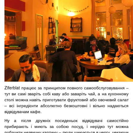
Ziferblat працює за принципом повного самообслуговування –
тут ви самі зваріть собі каву або заваріть чай, а на кухонному
столі можна навіть приготувати фруктовий або овочевий салат
– всі інгредієнти абсолютно безкоштовні і вільно надаються
відвідувачам кафе.
Ну а після дружніх посиденьок відвідувачі самостійно
прибирають і миють за собою посуд, і нерідко тут можна
побачити незвичну картину – люди шикуються в чергу, чекаючи