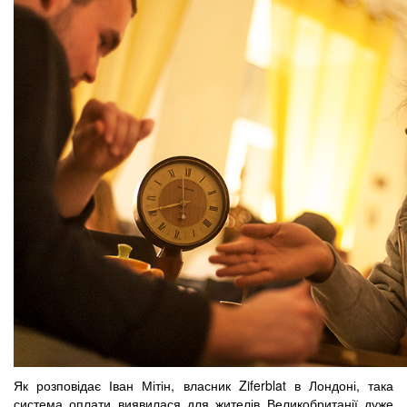
Як розповідає Іван Мітін, власник Ziferblat в Лондоні, така
система оплати виявилася для жителів Великобританії дуже