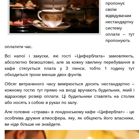
пропонує
своїм
відвідувачам
нестандартну
систему
оплати – тут
пропонують
оплатити час.
Всі напої і закуски, які гості «Циферблата» замовляють,
абсолютно безкоштовні, але за кожну хвилину перебування в
кафе стягується плата у 3 пенси, тобто 1 годину тут
обходиться трохи менше двох фунтів.
Обсяг витраченого часу вимірюється досить нестандартно –
кожному гостю тут прямо на вході вручають будильник, який і
відраховує розмір оплати. Ці будильники ставлять на столик
або носять з собою в руках по залу.
Але головне «страва» в лондонському кафе «Циферблат» - це
особлива дружня атмосфера, яку, як обіцяють його власники,
ви ніде більше не знайдете.