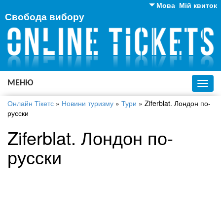
Мова
Мій квиток
Свобода вибору
Англійська
Російська
Українська
МЕНЮ
Toggl
navig
Онлайн Тікетс
»
Новини туризму
»
Тури
»
Ziferblat. Лондон по-
русски
Ziferblat. Лондон по-
русски