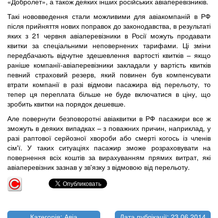
«Добролет», а також деяких інших російських авіаперевізників.
Такі нововведення стали можливими для авіакомпаній в РФ
після прийняття нових поправок до законодавства, в результаті
яких з 21 червня авіаперевізники в Росії можуть продавати
квитки за спеціальними неповернених тарифами. Ці зміни
передбачають відчутне здешевлення вартості квитків – якщо
раніше компанії-авіаперевізники закладали у вартість квитків
певний страховий резерв, який повинен був компенсувати
втрати компанії в разі відмови пасажира від перельоту, то
тепер ця переплата більше не буде включатися в ціну, що
зробить квитки на порядок дешевше.
Але повернути безповоротні авіаквитки в РФ пасажири все ж
зможуть в деяких випадках – з поважних причин, наприклад, у
разі раптової серйозної хвороби або смерті когось із членів
сім'ї. У таких ситуаціях пасажир зможе розраховувати на
повернення всіх коштів за вирахуванням прямих витрат, які
авіаперевізник зазнав у зв'язку з відмовою від перельоту.
Категорія: Авіа
Дата публікації: 23.06.2014