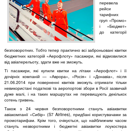
перевела
рейси
тарифних
груп «Промо»
і «Бюджет»
до категорії
безповоротних. Тобто тепер практично всі заброньовані квитки
бюджетних категорій «Аерофлоту» пасажири, які відмовилися
від авіаперельоту, здати вже не зможуть.
Ті пасажири, які купили квитки на літаки «Аерофлот» і її
дочірніх компаній — «Аврора», «Росія» і «Донавіа», після
21.06.2014 при поверненні квитків зможуть отримати тільки
невикористані податкові та аеропортові збори в Росії зазвичай
дуже малі, і на таких маршрутах не перевищують декількох
сотень гривень.
Також з 24 червня безповоротними стануть авіаквитки
авіакомпанії «Сибір» (S7 Airlines), придбані користувачами за
промотарифам. Крім того, очікується, що найближчим часом
стануть незворотними і бюджетні авіаквитки лоукостера