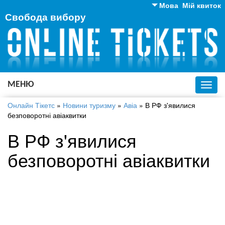
Мова
Мій квиток
Свобода вибору
Англійська
Російська
Українська
МЕНЮ
Toggl
navig
Онлайн Тікетс
»
Новини туризму
»
Авіа
»
В РФ з'явилися
безповоротні авіаквитки
В РФ з'явилися
безповоротні авіаквитки