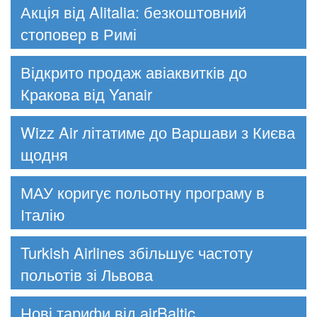
Акція від Alitalia: безкоштовний
стоповер в Римі
Відкрито продаж авіаквитків до
Кракова від Yanair
Wizz Air літатиме до Варшави з Києва
щодня
МАУ коригує польотну програму в
Італію
Turkish Airlines збільшує частоту
польотів зі Львова
Нові тарифи від airBaltic