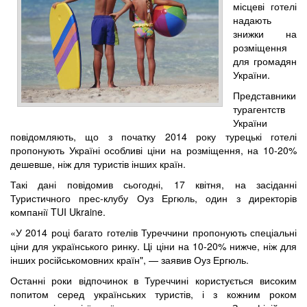
місцеві готелі
надають
знижки на
розміщення
для громадян
України.
Представники
турагентств
України
повідомляють, що з початку 2014 року турецькі готелі
пропонують Україні особливі ціни на розміщення, на 10-20%
дешевше, ніж для туристів інших країн.
Такі дані повідомив сьогодні, 17 квітня, на засіданні
Туристичного прес-клубу Оуз Ергюль, один з директорів
компанії TUI Ukraine.
«У 2014 році багато готелів Туреччини пропонують спеціальні
ціни для українського ринку. Ці ціни на 10-20% нижче, ніж для
інших російськомовних країн", — заявив Оуз Ергюль.
Останні роки відпочинок в Туреччині користується високим
попитом серед українських туристів, і з кожним роком