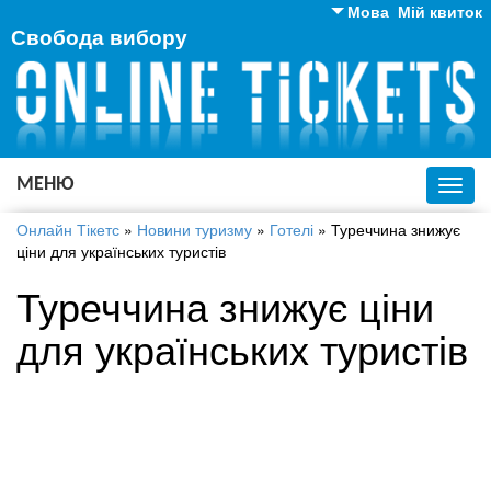
Мова
Мій квиток
Свобода вибору
Англійська
Російська
Українська
МЕНЮ
Toggl
navig
Онлайн Тікетс
»
Новини туризму
»
Готелі
»
Туреччина знижує
ціни для українських туристів
Туреччина знижує ціни
для українських туристів