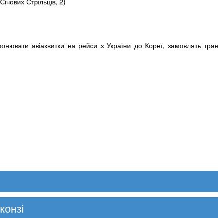
 Січових Стрільців, 2)
ронювати авіаквитки на рейси з України до Кореї, замовлять тр
конзі