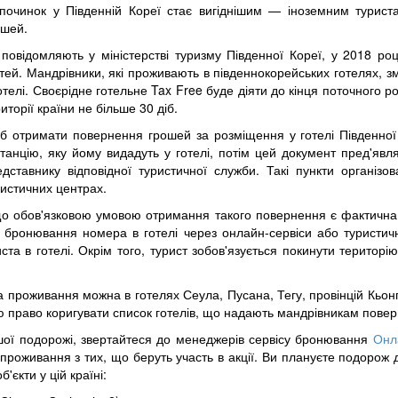
дпочинок у Південній Кореї стає вигіднішим — іноземним турис
ошей.
 повідомляють у міністерстві туризму Південної Кореї, у 2018 роц
стей. Мандрівники, які проживають в південнокорейських готелях, 
отелі. Своєрідне готельне Tax Free буде діяти до кінця поточного р
иторії країни не більше 30 діб.
б отримати повернення грошей за розміщення у готелі Південної К
итанцію, яку йому видадуть у готелі, потім цей документ пред'яв
едставнику відповідної туристичної служби. Такі пункти організов
ристичних центрах.
, що обов'язковою умовою отримання такого повернення є фактичн
 бронювання номера в готелі через онлайн-сервіси або туристичні
ста в готелі. Окрім того, турист зобов'язується покинути територію 
а проживання можна в готелях Сеула, Пусана, Тегу, провінцій Кьо
ою право коригувати список готелів, що надають мандрівникам пове
шої подорожі, звертайтеся до менеджерів сервісу бронювання
Онл
проживання з тих, що беруть участь в акції. Ви плануєте подоро
б'єкти у цій країні: