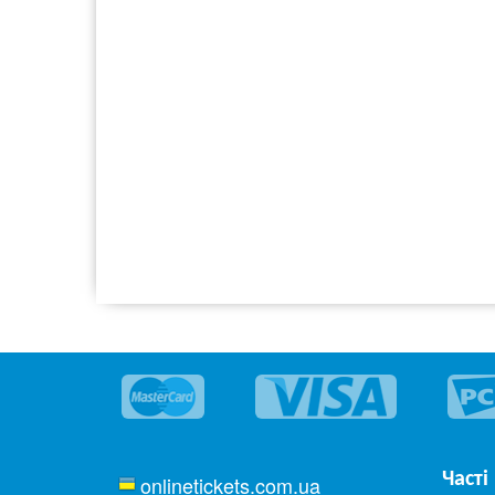
Часті
onlinetickets.com.ua