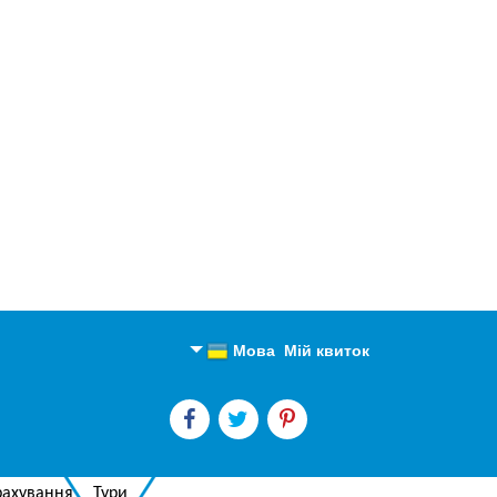
Мова
Мій квиток
Англійська
Російська
рахування
Тури