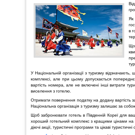
Ві
гр
Як
го
в г
тер
Що
кв
пр
ту
У Національній організації з туризму відзначають
комплексі, але при цьому допускається попереднє
вартість номера, але не включені інші витрати тури
виселення з готелю.
Отримати повернення податку на додану вартість з
Національна організація з туризму залишає за соб
Щоб забронювати готель в Південній Кореї для ва
хороший готельний комплекс з кращими цінами на 
діючі акції, туристичні програми та цікаві туристичні о