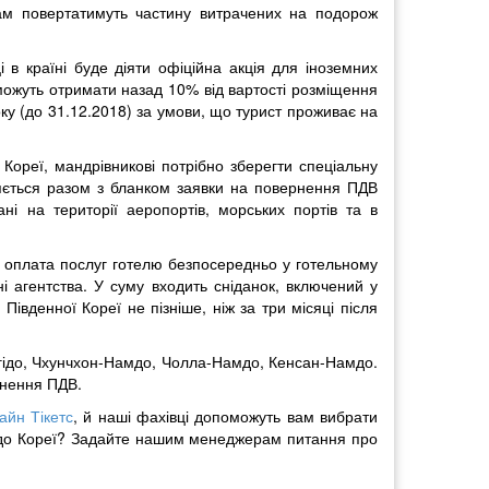
там повертатимуть частину витрачених на подорож
і в країні буде діяти офіційна акція для іноземних
зможуть отримати назад 10% від вартості розміщення
оку (до 31.12.2018) за умови, що турист проживає на
ореї, мандрівникові потрібно зберегти спеціальну
ляється разом з бланком заявки на повернення ПДВ
ані на території аеропортів, морських портів та в
а оплата послуг готелю безпосередньо у готельному
 агентства. У суму входить сніданок, включений у
Південної Кореї не пізніше, ніж за три місяці після
нгідо, Чхунчхон-Намдо, Чолла-Намдо, Кенсан-Намдо.
рнення ПДВ.
айн Тікетс
, й наші фахівці допоможуть вам вибрати
ж до Кореї? Задайте нашим менеджерам питання про