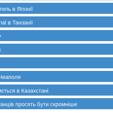
ель в Японії
nal в Танзанії
у
і
 Неаполя
ється в Казахстані
танців просять бути скромніше