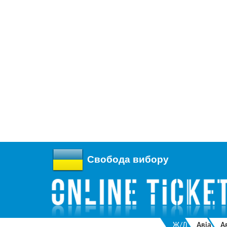
Свобода вибору
Ж/Д
Авіа
А