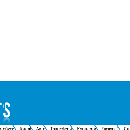
втобуси
Готелі
Авто
Трансфери
Концерти
Екскурсії
Ст