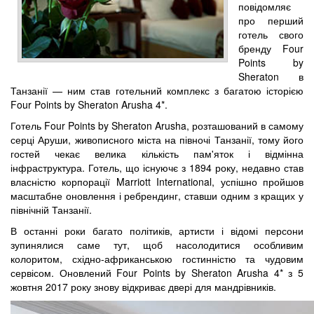
повідомляє
про перший
готель свого
бренду Four
Points by
Sheraton в
Танзанії — ним став готельний комплекс з багатою історією
Four Points by Sheraton Arusha 4*.
Готель Four Points by Sheraton Arusha, розташований в самому
серці Аруши, живописного міста на півночі Танзанії, тому його
гостей чекає велика кількість пам'яток і відмінна
інфраструктура. Готель, що існуючє з 1894 року, недавно став
власністю корпорації Marriott International, успішно пройшов
масштабне оновлення і ребрендинг, ставши одним з кращих у
північній Танзанії.
В останні роки багато політиків, артисти і відомі персони
зупинялися саме тут, щоб насолодитися особливим
колоритом, східно-африканською гостинністю та чудовим
сервісом. Оновлений Four Points by Sheraton Arusha 4* з 5
жовтня 2017 року знову відкриває двері для мандрівників.