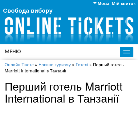
Мова
Мій квиток
Свобода вибору
Англійська
Російська
Українська
МЕНЮ
Toggl
navig
Онлайн Тікетс
»
Новини туризму
»
Готелі
»
Перший готель
Marriott International в Танзанії
Перший готель Marriott
International в Танзанії