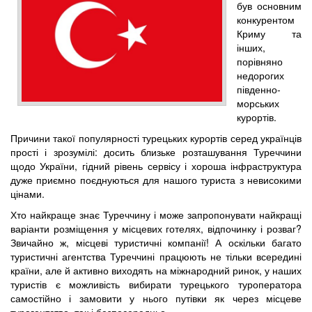
був основним
конкурентом
Криму та
інших,
порівняно
недорогих
південно-
морських
курортів.
Причини такої популярності турецьких курортів серед українців
прості і зрозумілі: досить близьке розташування Туреччини
щодо України, гідний рівень сервісу і хороша інфраструктура
дуже приємно поєднуються для нашого туриста з невисокими
цінами.
Хто найкраще знає Туреччину і може запропонувати найкращі
варіанти розміщення у місцевих готелях, відпочинку і розваг?
Звичайно ж, місцеві туристичні компанії! А оскільки багато
туристичні агентства Туреччині працюють не тільки всередині
країни, але й активно виходять на міжнародний ринок, у наших
туристів є можливість вибирати турецького туроператора
самостійно і замовити у нього путівки як через місцеве
турагентство, так і безпосередньо.