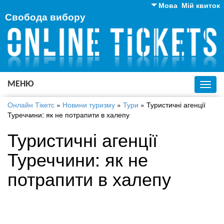
Мова
Мій квиток
Свобода вибору
Англійська
Російська
Українська
МЕНЮ
Toggl
navig
Онлайн Тікетс
»
Новини туризму
»
Тури
»
Туристичні агенції
Туреччини: як не потрапити в халепу
Туристичні агенції
Туреччини: як не
потрапити в халепу