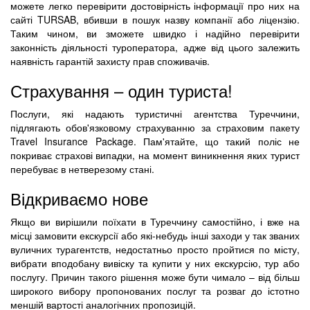
можете легко перевірити достовірність інформації про них на
сайті TURSAB, вбивши в пошук назву компанії або ліцензію.
Таким чином, ви зможете швидко і надійно перевірити
законність діяльності туроператора, адже від цього залежить
наявність гарантій захисту прав споживачів.
Страхування – один туриста!
Послуги, які надають туристичні агентства Туреччини,
підлягають обов'язковому страхуванню за страховим пакету
Travel Insurance Package. Пам'ятайте, що такий поліс не
покриває страхові випадки, на момент виникнення яких турист
перебуває в нетверезому стані.
Відкриваємо нове
Якщо ви вирішили поїхати в Туреччину самостійно, і вже на
місці замовити екскурсії або які-небудь інші заходи у так званих
вуличних турагентств, недостатньо просто пройтися по місту,
вибрати вподобану вивіску та купити у них екскурсію, тур або
послугу. Причин такого рішення може бути чимало – від більш
широкого вибору пропонованих послуг та розваг до істотно
меншій вартості аналогічних пропозицій.