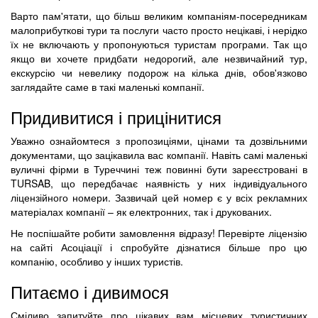
Варто пам'ятати, що більш великим компаніям-посередникам
малоприбуткові тури та послуги часто просто нецікаві, і нерідко
їх не включають у пропонуються туристам програми. Так що
якщо ви хочете придбати недорогий, але незвичайний тур,
екскурсію чи невелику подорож на кілька днів, обов'язково
заглядайте саме в такі маленькі компанії.
Придивитися і прицінитися
Уважно ознайомтеся з пропозиціями, цінами та дозвільними
документами, що зацікавила вас компанії. Навіть самі маленькі
вуличні фірми в Туреччині теж повинні бути зареєстровані в
TURSAB, що передбачає наявність у них індивідуального
ліцензійного номери. Зазвичай цей номер є у всіх рекламних
матеріалах компанії – як електронних, так і друкованих.
Не поспішайте робити замовлення відразу! Перевірте ліцензію
на сайті Асоціації і спробуйте дізнатися більше про цю
компанію, особливо у інших туристів.
Питаємо і дивимося
Сміливо запитуйте про цікавих вам місцевих туристичних