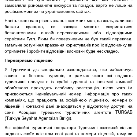
замовляли різноманітні екскурсії та поїздки, варто не лише на
російськомовних чи україномовних сайтах.
Навіть якщо ваш рівень знань іноземних мов, на жаль, залишає
бажати кращого, ви завжди можете скористатися
безкоштовними онлайн-перекладачами або відповідними
сервісами Гугл. Яким би поверхневим не був такий переклад,
загальне розуміння враження користувачів про їх відпочинку ви
отримаєте і зробити відповідні висновки буде нескладно.
Перевіряємо ліцензію
У Туреччині діє спеціальне законодавство, яке забезпечує
захист та безпека туристів, в рамках якого всі надають
туристичні послуги в їх країні турецькі та іноземні компанії
обов'язково проходять особливу реєстрацію, після чого їм
присвоюється індивідуальний номер. Інформація про таких
компаніях, що працюють за офіційною ліцензією, номери їх
ліцензій і контактні дані знаходяться у відкритому доступі на
сайті Асоціації турецьких туристичних агентств TÜRSAB
(Türkiye Seyahat Agentaları Birliği).
Всі офіційні туристичні оператори Туреччині зазвичай вільно
надають своїм клієнтам свої дані та номери ліцензій, тому ви