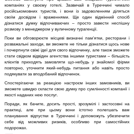
компаніях у своєму готелі. Зазвичай в Туреччині чимало
російськомовних туристів, і вони із задоволенням діляться
своїм досвідом і враженнями. Ще один відмінний спосіб
дізнатися думку відпочиваючих – просто завести неспішну
розмову з менеджером у вуличному турагенції.
Поки ви обговорюєте місцеві визначні пам'ятки, ресторани і
розважальні заходи, ви зможете не тільки дізнатися щось нове
і почерпнути свіжі ідеї для свого відпочинку, але також зможете
стати свідком відвідин агентства іншими туристами – більшість
клієнтів приходять замовляти що-небудь у знайомої фірми
повторно, уточнити який-небудь питання або навіть просто
подякувати за вподобаний відпочинок.
Спостерігаючи за реакцією настроєм інших замовників, ви
зможете швидко скласти свою думку про сумлінності компанії і
якості наданих нею послуг.
Поради, як бачите, досить прості, зрозумілі і застосовні на
практиці, але при цьому вони істотно полегшать вам
планування відпустки в Туреччині і допоможуть убезпечити
себе від можливих ризиків, особливо при самостійних
подорожах.