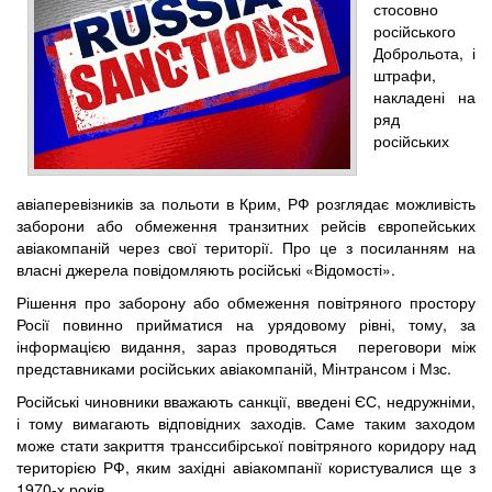
стосовно
російського
Доброльота, і
штрафи,
накладені на
ряд
російських
авіаперевізників за польоти в Крим, РФ розглядає можливість
заборони або обмеження транзитних рейсів європейських
авіакомпаній через свої території. Про це з посиланням на
власні джерела повідомляють російські «Відомості».
Рішення про заборону або обмеження повітряного простору
Росії повинно прийматися на урядовому рівні, тому, за
інформацією видання, зараз проводяться переговори між
представниками російських авіакомпаній, Мінтрансом і Мзс.
Російські чиновники вважають санкції, введені ЄС, недружніми,
і тому вимагають відповідних заходів. Саме таким заходом
може стати закриття транссибірської повітряного коридору над
територією РФ, яким західні авіакомпанії користувалися ще з
1970-х років.