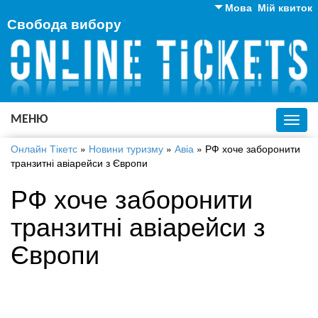
Мова
Мій квиток
Свобода вибору
Англійська
Російська
Українська
МЕНЮ
Toggl
navig
Онлайн Тікетс
»
Новини туризму
»
Авіа
»
РФ хоче заборонити
транзитні авіарейси з Європи
РФ хоче заборонити
транзитні авіарейси з
Європи