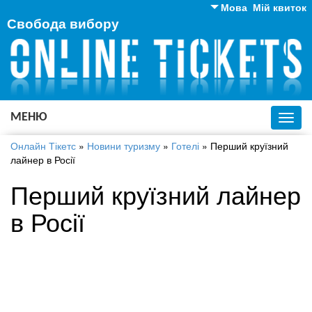
Мова
Мій квиток
Свобода вибору
Англійська
Російська
Українська
МЕНЮ
Toggl
navig
Онлайн Тікетс
»
Новини туризму
»
Готелі
»
Перший круїзний
лайнер в Росії
Перший круїзний лайнер
в Росії