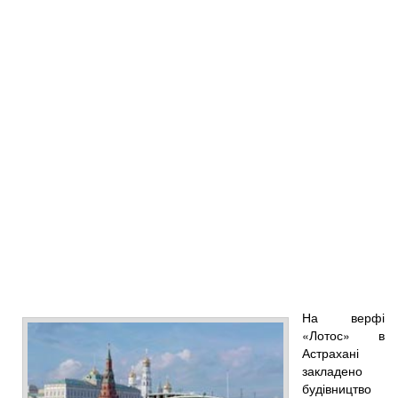
На верфі
«Лотос» в
Астрахані
закладено
будівництво