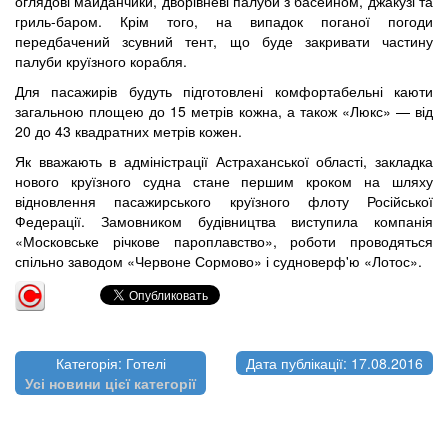
оглядові майданчики, дворівневі палуби з басейном, джакузі та
гриль-баром. Крім того, на випадок поганої погоди
передбачений зсувний тент, що буде закривати частину
палуби круїзного корабля.
Для пасажирів будуть підготовлені комфортабельні каюти
загальною площею до 15 метрів кожна, а також «Люкс» — від
20 до 43 квадратних метрів кожен.
Як вважають в адміністрації Астраханської області, закладка
нового круїзного судна стане першим кроком на шляху
відновлення пасажирського круїзного флоту Російської
Федерації. Замовником будівництва виступила компанія
«Московське річкове пароплавство», роботи проводяться
спільно заводом «Червоне Сормово» і судноверф'ю «Лотос».
Категорія: Готелі
Дата публікації: 17.08.2016
Усі новини цієї категорії