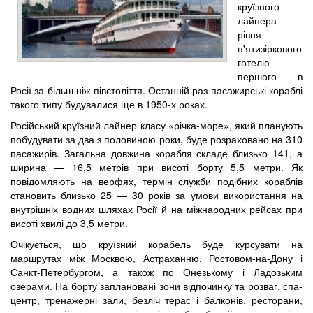
круїзного
лайнера
рівня
п'ятизіркового
готелю —
першого в
Росії за більш ніж півстоліття. Останній раз пасажирські кораблі
такого типу будувалися ще в 1950-х роках.
Російський круїзний лайнер класу «річка-море», який планують
побудувати за два з половиною роки, буде розраховано на 310
пасажирів. Загальна довжина корабля складе близько 141, а
ширина — 16,5 метрів при висоті борту 5,5 метри. Як
повідомляють на верфях, термін служби подібних кораблів
становить близько 25 — 30 років за умови використання на
внутрішніх водних шляхах Росії й на міжнародних рейсах при
висоті хвилі до 3,5 метри.
Очікується, що круїзний корабель буде курсувати на
маршрутах між Москвою, Астраханню, Ростовом-на-Дону і
Санкт-Петербургом, а також по Онезькому і Ладозьким
озерами. На борту заплановані зони відпочинку та розваг, спа-
центр, тренажерні зали, безліч терас і балконів, ресторани,