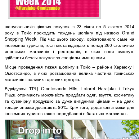
шанувальників цікавих покупок: з 23 січня по 5 лютого 2014
року в Токіо проходить тиждень шопінгу під назвою Grand
Shopping Week. Під час цього заходу, орієнтованого саме на
іноземних туристів, гості міста відвідають понад 260 столичних
японських магазинів і ресторанів, в яких вони зможуть
здійснити безліч покупок за спеціальними цінами.
Місце проведення тижня шопінгу в Токіо – райони Хараюку і
Омотэсандо, в яких розташована велика частина токійських
магазинів і великих торгових центрів.
Відвідувачі ТРЦ Omotesando Hills, Laforet Harajuku і Tokyu
Plaza отримають можливість придбати одяг, взуття, косметику
та сувенірну продукцію за дуже вигідними цінами – на деякі
товари знижки досягають 90%. Крім того, додаткові знижки для
іноземних туристів також передбачені в багатьох магазинах.