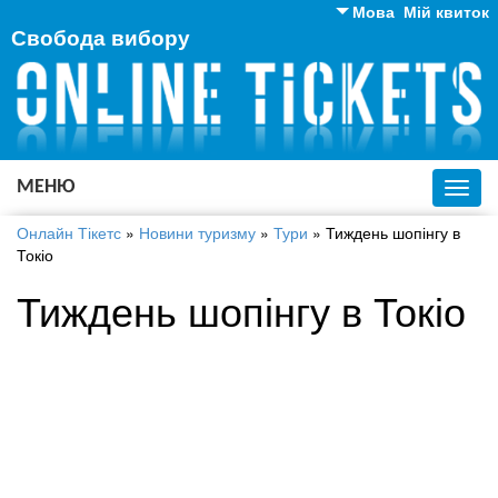
Мова
Мій квиток
Свобода вибору
Англійська
Російська
Українська
МЕНЮ
Toggl
navig
Онлайн Тікетс
»
Новини туризму
»
Тури
»
Тиждень шопінгу в
Токіо
Тиждень шопінгу в Токіо