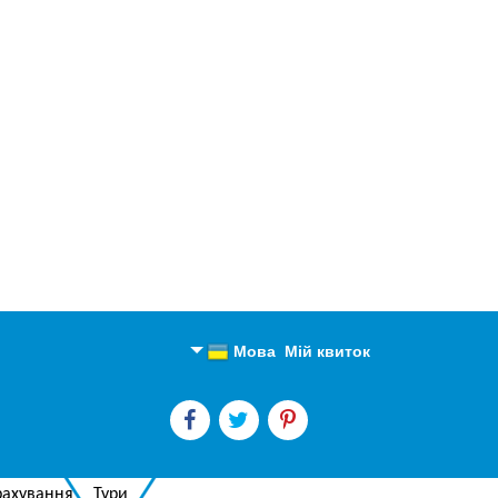
Мова
Мій квиток
Англійська
Російська
рахування
Тури