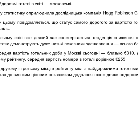
дорожчі готелі в світі — московські.
ку статистику оприлюднила дослідницька компанія Hogg Robinson G
и цьому повідомляється, що статус самого дорогого за вартістю го
піль.
всьому світі вже деякий час спостерігається тенденція зниження ц
телях демонструють дуже низькі показники здешевлення — всього бл
редня вартість готельних доби у Москві сьогодні — близько €310. 
му рейтингу, середня вартість номера в готелі дорівнює €255.
 другому і третьому місці в рейтингу міст з найдорожчими готелям
стах до високим ціновим показникам додалося також деяке подорожч