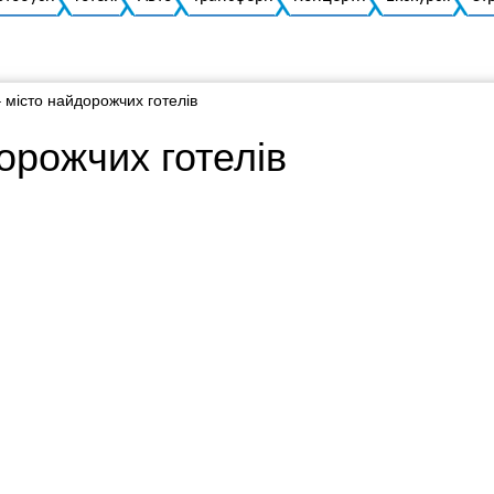
 місто найдорожчих готелів
орожчих готелів