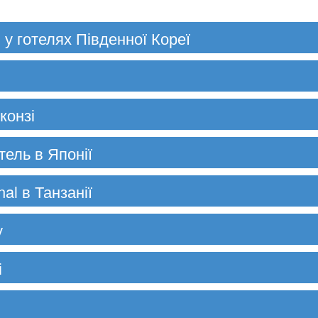
у готелях Південної Кореї
конзі
ель в Японії
nal в Танзанії
у
і