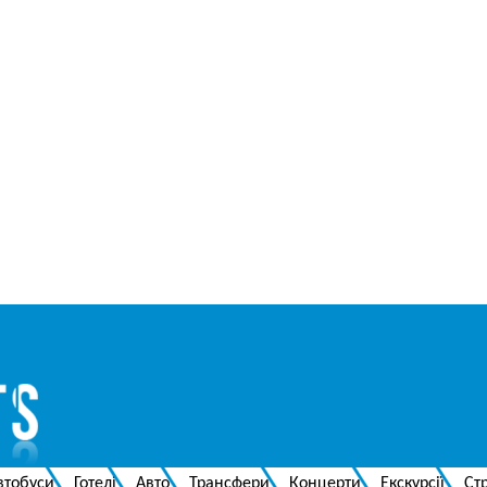
втобуси
Готелі
Авто
Трансфери
Концерти
Екскурсії
Ст