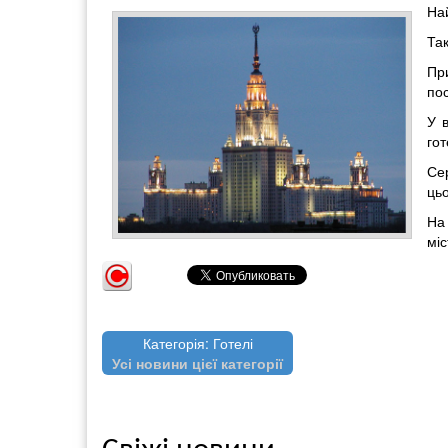
Най
Та
Пр
пос
У 
го
Се
цьо
На
мі
Категорія: Готелі
Усі новини цієї категорії