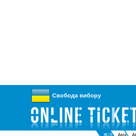
Свобода вибору
Ж/Д
Авіа
А