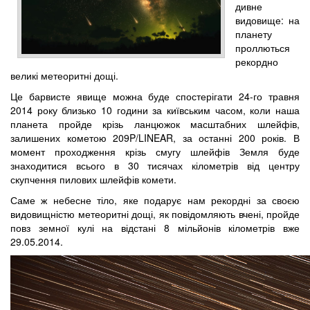
дивне
видовище: на
планету
проллються
рекордно
великі метеоритні дощі.
Це барвисте явище можна буде спостерігати 24-го травня
2014 року близько 10 години за київським часом, коли наша
планета пройде крізь ланцюжок масштабних шлейфів,
залишених кометою 209P/LINEAR, за останні 200 років. В
момент проходження крізь смугу шлейфів Земля буде
знаходитися всього в 30 тисячах кілометрів від центру
скупчення пилових шлейфів комети.
Саме ж небесне тіло, яке подарує нам рекордні за своєю
видовищністю метеоритні дощі, як повідомляють вчені, пройде
повз земної кулі на відстані 8 мільйонів кілометрів вже
29.05.2014.