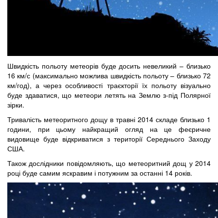
Швидкість польоту метеорів буде досить невеликий – близько
16 км/с (максимально можлива швидкість польоту – близько 72
км/год), а через особливості траєкторії їх польоту візуально
буде здаватися, що метеори летять на Землю з-під Полярної
зірки.
Тривалість метеоритного дощу в травні 2014 складе близько 1
години, при цьому найкращий огляд на це феєричне
видовище буде відкриватися з території Середнього Заходу
США.
Також дослідники повідомляють, що метеоритний дощ у 2014
році буде самим яскравим і потужним за останні 14 років.