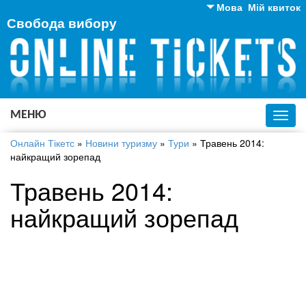
Мова
Мій квиток
Свобода вибору
Англійська
Російська
Українська
МЕНЮ
Toggl
navig
Онлайн Тікетс
»
Новини туризму
»
Тури
»
Травень 2014:
найкращий зорепад
Травень 2014:
найкращий зорепад