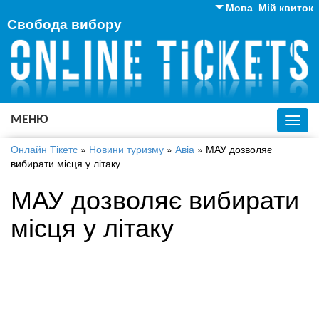
Мова
Мій квиток
Свобода вибору
Англійська
Російська
Українська
МЕНЮ
Toggl
navig
Онлайн Тікетс
»
Новини туризму
»
Авіа
»
МАУ дозволяє
вибирати місця у літаку
МАУ дозволяє вибирати
місця у літаку