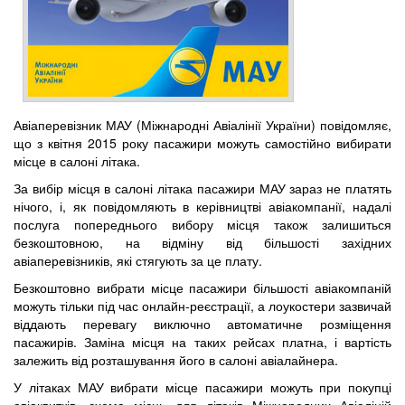
Авіаперевізник МАУ (Міжнародні Авіалінії України) повідомляє,
що з квітня 2015 року пасажири можуть самостійно вибирати
місце в салоні літака.
За вибір місця в салоні літака пасажири МАУ зараз не платять
нічого, і, як повідомляють в керівництві авіакомпанії, надалі
послуга попереднього вибору місця також залишиться
безкоштовною, на відміну від більшості західних
авіаперевізників, які стягують за це плату.
Безкоштовно вибрати місце пасажири більшості авіакомпаній
можуть тільки під час онлайн-реєстрації, а лоукостери зазвичай
віддають перевагу виключно автоматичне розміщення
пасажирів. Заміна місця на таких рейсах платна, і вартість
залежить від розташування його в салоні авіалайнера.
У літаках МАУ вибрати місце пасажири можуть при покупці
авіаквитків, схема місць для літаків Міжнародних Авіаліній