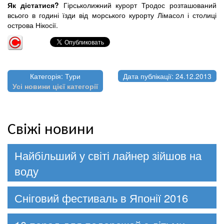
Як дістатися?
Гірськолижний курорт Тродос розташований
всього в годині їзди від морського курорту Лімасол і столиці
острова Нікосії.
Категорія: Тури
Дата публікації: 24.12.2013
Усі новини цієї категорії
Свіжі новини
Найбільший у світі лайнер зійшов на
воду
Сніговий фестиваль в Японії 2016