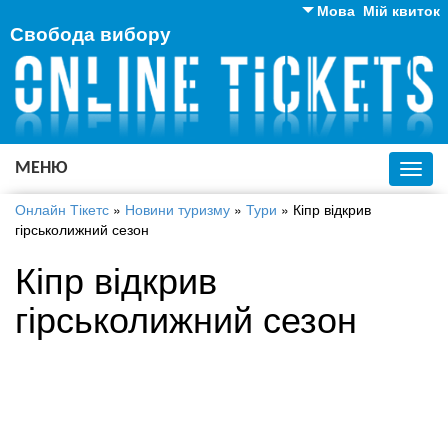
Мова
Мій квиток
Свобода вибору
Англійська
Російська
Українська
МЕНЮ
Toggl
navig
Онлайн Тікетс
»
Новини туризму
»
Тури
»
Кіпр відкрив
гірськолижний сезон
Кіпр відкрив
гірськолижний сезон