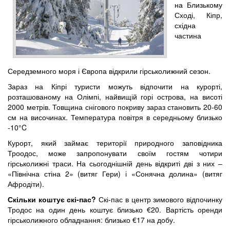
на Близькому
Сході, Кіпр,
східна
частина
Середземного моря і Європа відкрили гірськолижний сезон.
Зараз на Кіпрі туристи можуть відпочити на курорті,
розташованому на Олімпі, найвищій горі острова, на висоті
2000 метрів. Товщина снігового покриву зараз становить 20-60
см на височинах. Температура повітря в середньому близько
-10°C
Курорт, який займає території природного заповідника
Троодос, може запропонувати своїм гостям чотири
гірськолижні траси. На сьогоднішній день відкриті дві з них –
«Північна стіна 2» (витяг Гери) і «Сонячна долина» (витяг
Афродіти).
Скільки коштує скі-пас?
Скі-пас в центр зимового відпочинку
Тродос на один день коштує близько €20. Вартість оренди
гірськолижного обладнання: близько €17 на добу.