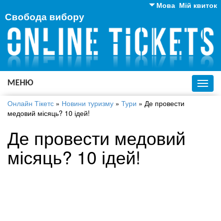
Мова
Мій квиток
Свобода вибору
Англійська
Російська
Українська
МЕНЮ
Toggl
navig
Онлайн Тікетс
»
Новини туризму
»
Тури
»
Де провести
медовий місяць? 10 ідей!
Де провести медовий
місяць? 10 ідей!