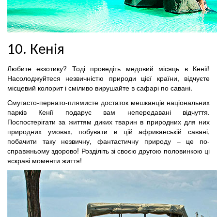
10. Кенія
Любите екзотику? Тоді проведіть медовий місяць в Кенії!
Насолоджуйтеся незвичністю природи цієї країни, відчуєте
місцевий колорит і сміливо вирушайте в сафарі по савані.
Смугасто-пернато-плямисте достаток мешканців національних
парків Кенії подарує вам непередавані відчуття.
Поспостерігати за життям диких тварин в природних для них
природних умовах, побувати в цій африканській савані,
побачити таку незвичну, фантастичну природу – це по-
справжньому здорово! Розділіть зі своєю другою половинкою ці
яскраві моменти життя!