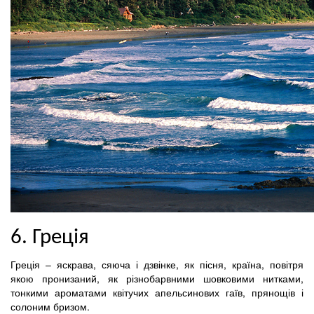
6. Греція
Греція – яскрава, сяюча і дзвінке, як пісня, країна, повітря
якою пронизаний, як різнобарвними шовковими нитками,
тонкими ароматами квітучих апельсинових гаїв, прянощів і
солоним бризом.