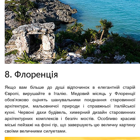
8. Флоренція
Якщо вам більше до душі відпочинок в елегантній старій
Європі, вирушайте в Італію. Медовий місяць у Флоренції
обов'язково оцінять шанувальники поєднання старовинної
архітектури, мальовничої природи і справжньої італійської
кухні. Червоні дахи будівель, химерний дизайн старовинних
архітектурних комплексів і безліч мостів. Особливо красиві
міські пейзажі на фоні гір, що завершують цю величну картину
своїми величними силуетами.