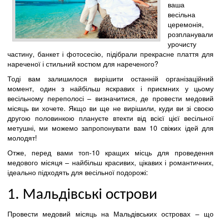
ваша
весільна
церемонія,
розпланували
урочисту
частину, банкет і фотосесію, підібрали прекрасне плаття для
нареченої і стильний костюм для нареченого?
Тоді вам залишилося вирішити останній організаційний
момент, один з найбільш яскравих і приємних у цьому
весільному переполосі – визначитися, де провести медовий
місяць ви хочете. Якщо ви ще не вирішили, куди ви зі своєю
другою половинкою плануєте втекти від всієї цієї весільної
метушні, ми можемо запропонувати вам 10 свіжих ідей для
молодят!
Отже, перед вами топ-10 кращих місць для проведення
медового місяця – найбільш красивих, цікавих і романтичних,
ідеально підходять для весільної подорожі:
1. Мальдівські острови
Провести медовий місяць на Мальдівських островах – що