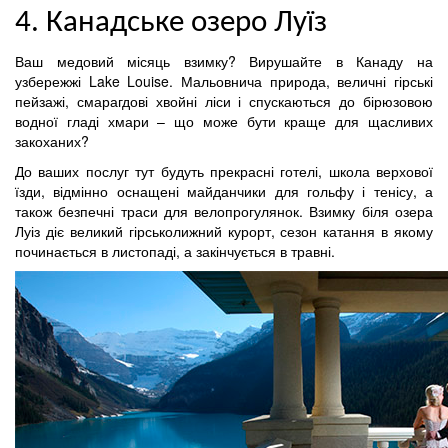
4. Канадське озеро Луїз
Ваш медовий місяць взимку? Вирушайте в Канаду на
узбережжі Lake Louise. Мальовнича природа, величні гірські
пейзажі, смарагдові хвойні ліси і спускаються до бірюзовою
водної гладі хмари – що може бути краще для щасливих
закоханих?
До ваших послуг тут будуть прекрасні готелі, школа верхової
їзди, відмінно оснащені майданчики для гольфу і тенісу, а
також безпечні траси для велопрогулянок. Взимку біля озера
Луіз діє великий гірськолижний курорт, сезон катання в якому
починається в листопаді, а закінчується в травні.