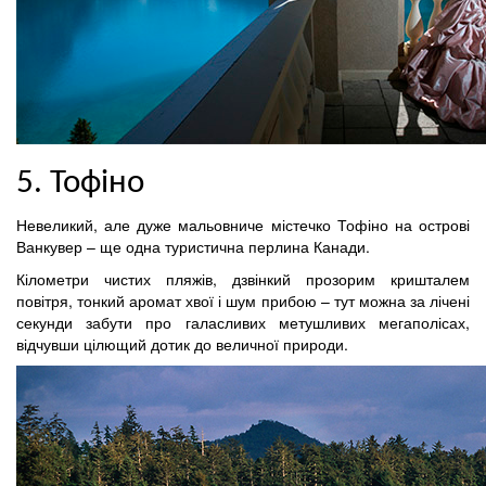
5. Тофіно
Невеликий, але дуже мальовниче містечко Тофіно на острові
Ванкувер – ще одна туристична перлина Канади.
Кілометри чистих пляжів, дзвінкий прозорим кришталем
повітря, тонкий аромат хвої і шум прибою – тут можна за лічені
секунди забути про галасливих метушливих мегаполісах,
відчувши цілющий дотик до величної природи.