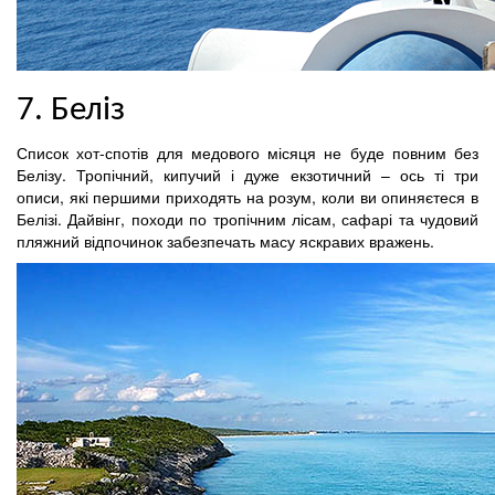
7. Беліз
Список хот-спотів для медового місяця не буде повним без
Белізу. Тропічний, кипучий і дуже екзотичний – ось ті три
описи, які першими приходять на розум, коли ви опиняєтеся в
Белізі. Дайвінг, походи по тропічним лісам, сафарі та чудовий
пляжний відпочинок забезпечать масу яскравих вражень.