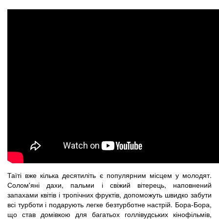
Таїті вже кілька десятиліть є популярним місцем у молодят.
Солом'яні дахи, пальми і свіжий вітерець, наповнений
запахами квітів і тропічних фруктів, допоможуть швидко забути
всі турботи і подарують легке безтурботне настрій. Бора-Бора,
що став домівкою для багатьох голлівудських кінофільмів,