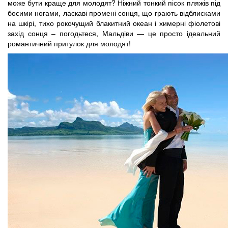
може бути краще для молодят? Ніжний тонкий пісок пляжів під
босими ногами, ласкаві промені сонця, що грають відблисками
на шкірі, тихо рокочущий блакитний океан і химерні фіолетові
захід сонця – погодьтеся, Мальдіви — це просто ідеальний
романтичний притулок для молодят!