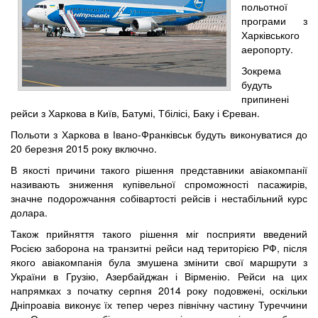
польотної
програми з
Харківського
аеропорту.
Зокрема
будуть
припинені
рейси з Харкова в Київ, Батумі, Тбілісі, Баку і Єреван.
Польоти з Харкова в Івано-Франківськ будуть виконуватися до
20 березня 2015 року включно.
В якості причини такого рішення представники авіакомпанії
називають зниження купівельної спроможності пасажирів,
значне подорожчання собівартості рейсів і нестабільний курс
долара.
Також прийняття такого рішення міг посприяти введений
Росією заборона на транзитні рейси над територією РФ, після
якого авіакомпанія була змушена змінити свої маршрути з
України в Грузію, Азербайджан і Вірменію. Рейси на цих
напрямках з початку серпня 2014 року подовжені, оскільки
Дніпроавіа виконує їх тепер через північну частину Туреччини