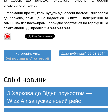
та Одеси, що збільшує тривалість польотів та обсяги
споживаного палива.
Інформація про те, коли будуть відновлені польоти Дніпроавіа
до Харкова, поки що не надається. З питань повернення та
заміни квитків пасажирам необхідно звертатися на гарячу лінію
авіакомпанії "Дніпроавіа": 0 800 509 800.
Категорія: Авіа
Дата публікації: 08.09.2014
Усі новини цієї категорії
Свіжі новини
З Харкова до Відня лоукостом —
Wizz Air запускає новий рейс