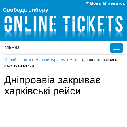
Мова
Мій квиток
Свобода вибору
Англійська
Російська
Українська
МЕНЮ
Toggl
navig
Онлайн Тікетс
»
Новини туризму
»
Авіа
»
Дніпроавіа закриває
харківські рейси
Дніпроавіа закриває
харківські рейси