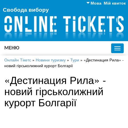
Мова
Мій квиток
Свобода вибору
Англійська
Російська
Українська
МЕНЮ
Toggl
navig
Онлайн Тікетс
»
Новини туризму
»
Тури
»
«Дестинация Рила» -
новий гірськолижний курорт Болгарії
«Дестинация Рила» -
новий гірськолижний
курорт Болгарії