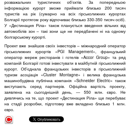
розважальних туристичних об'єктів. За попередньою
інформацією курорт зможе приймати близько 200 тисяч
туристів на рік (сумарно на всіх гірськолижних курортах
Болгарії протягом року відпочиває близько 330-350 тисяч осіб).
У «Дестинация Ріла» також планується введення вільних від
автомобілів зон – такі зони ще не передбачені ні на одному
болгарському курорті.
Проект вже знайшов своїх інвесторів – міжнародний оператор
гірськолижних курортів «PGI Management», французький
оператор мереж ресторанів і готелів «Accor Group» та ряд
компаній Болгарії готові інвестувати в майбутній гірськолижний
курорт. Об'єднала французьких інвесторів в гірськолижний
туризм асоціація «Cluster Montagne» і велика французька
машинобудівна публічна компанія «Schneider Electric» також
виступають серед партнерів. Офіційна вартість проекту,
заявлена на сьогоднішній день, — 550 млн. євро. Не
дивлячись на те, що проект «Дестинация Ріла» ще перебуває
на стадії розробки, підготовку вже вкладено близько 1 млн.
євро.