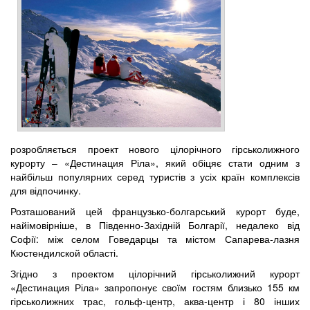
розробляється проект нового цілорічного гірськолижного
курорту – «Дестинация Ріла», який обіцяє стати одним з
найбільш популярних серед туристів з усіх країн комплексів
для відпочинку.
Розташований цей французько-болгарський курорт буде,
найімовірніше, в Південно-Західній Болгарії, недалеко від
Софії: між селом Говедарцы та містом Сапарева-лазня
Кюстендилской області.
Згідно з проектом цілорічний гірськолижний курорт
«Дестинация Ріла» запропонує своїм гостям близько 155 км
гірськолижних трас, гольф-центр, аква-центр і 80 інших