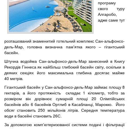
програму
свого туру
Алгаробо,
адже саме тут
розташований знаменитий готельний комплекс Сан-альфонсо-
дель-Мар, головна визначна пам'ятка якого – гігантський
басейн.
Штучна водойма Сан-альфонсо-дель-Мар занесений в Книгу
Рекордів Гіннеса як найбільш глибокий басейн світу, оскільки в
деяких секціях його максимальна глибина досягає майже
40 метрів.
Гігантський басейн у Сан-альфонсо-дель-Мар займає площу 8
гектарів, а його протяжність складає 1 кілометр, тобто за
розміром він дорівнює сумарній площі 20 Олімпійських
басейнів або 6 басейнів Ортлиб в Касабланці, Марокко. Його
обсяг становить 250 мільйонів літрів. Середня температура
води в басейні становить 26С.
За допомогою комп'ютеризованої системи подачі і фільтрації