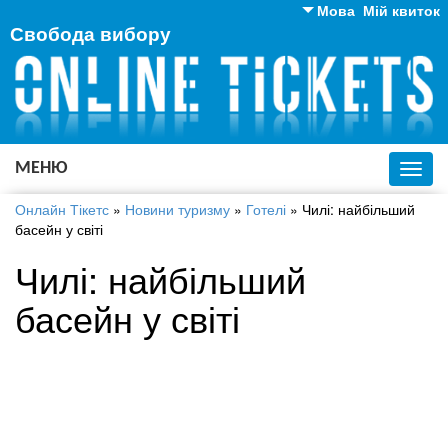
Мова
Мій квиток
Свобода вибору
Англійська
Російська
Українська
МЕНЮ
Toggl
navig
Онлайн Тікетс
»
Новини туризму
»
Готелі
»
Чилі: найбільший
басейн у світі
Чилі: найбільший
басейн у світі