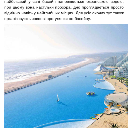
найбільший у світі басейн наповнюється океанською водою,
при цьому вона настільки прозора, дно проглядається просто
відмінно навіть у найглибших місцях. Для усіх охочих тут також
організовують човнові прогулянки по басейну.