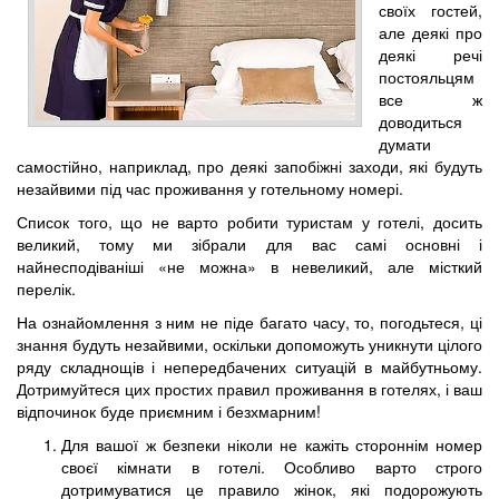
своїх гостей,
але деякі про
деякі речі
постояльцям
все ж
доводиться
думати
самостійно, наприклад, про деякі запобіжні заходи, які будуть
незайвими під час проживання у готельному номері.
Список того, що не варто робити туристам у готелі, досить
великий, тому ми зібрали для вас самі основні і
найнесподіваніші «не можна» в невеликий, але місткий
перелік.
На ознайомлення з ним не піде багато часу, то, погодьтеся, ці
знання будуть незайвими, оскільки допоможуть уникнути цілого
ряду складнощів і непередбачених ситуацій в майбутньому.
Дотримуйтеся цих простих правил проживання в готелях, і ваш
відпочинок буде приємним і безхмарним!
Для вашої ж безпеки ніколи не кажіть стороннім номер
своєї кімнати в готелі. Особливо варто строго
дотримуватися це правило жінок, які подорожують