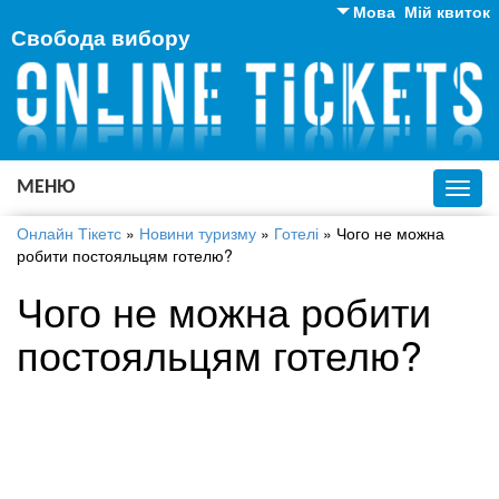
Мова
Мій квиток
Свобода вибору
Англійська
Російська
Українська
МЕНЮ
Toggl
navig
Онлайн Тікетс
»
Новини туризму
»
Готелі
»
Чого не можна
робити постояльцям готелю?
Чого не можна робити
постояльцям готелю?