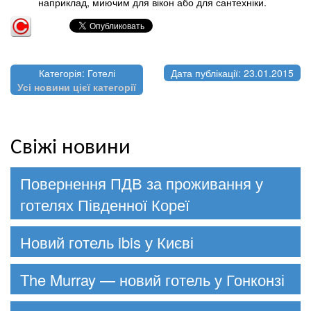
наприклад, миючим для вікон або для сантехніки.
Категорія: Готелі
Дата публікації: 23.01.2015
Усі новини цієї категорії
Свіжі новини
Повернення ПДВ за проживання у
готелях Південної Кореї
Новий готель ibis у Києві
The Murray — новий готель у Гонконзі