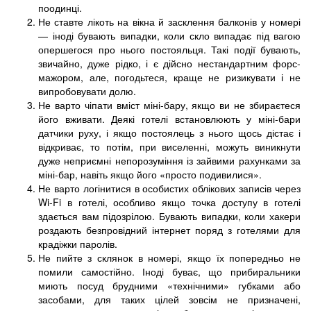
поодинці.
Не ставте лікоть на вікна й засклення балконів у номері
— іноді бувають випадки, коли скло випадає під вагою
опершегося про нього постояльця. Такі події бувають,
звичайно, дуже рідко, і є дійсно нестандартним форс-
мажором, але, погодьтеся, краще не ризикувати і не
випробовувати долю.
Не варто чіпати вміст міні-бару, якщо ви не збираєтеся
його вживати. Деякі готелі встановлюють у міні-бари
датчики руху, і якщо постоялець з нього щось дістає і
відкриває, то потім, при виселенні, можуть виникнути
дуже неприємні непорозуміння із зайвими рахунками за
міні-бар, навіть якщо його «просто подивилися».
Не варто логінитися в особистих облікових записів через
Wi-Fi в готелі, особливо якщо точка доступу в готелі
здається вам підозрілою. Бувають випадки, коли хакери
роздають безпровідний інтернет поряд з готелями для
крадіжки паролів.
Не пийте з склянок в номері, якщо їх попередньо не
помили самостійно. Іноді буває, що прибиральники
миють посуд брудними «технічними» губками або
засобами, для таких цілей зовсім не призначені,