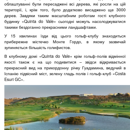
облаштуванні були пересаджені всі дерева, які росли на цій
території, і, крім того, було додатково висаджено ще 3000
дерев. Завдяки таким масштабним роботам гості клубного
будинку «Quinta do Vale» сьогодні можуть насолоджуватися
такими бездоганно прекрасними ландшафтами.
У 15 хвилинах їзди від цього гольф-клубу знаходиться
прибережне містечко Монте Гордо, в якому зазвичай
зупиняється більшість голифистов.
В клубному домі «Quinta do Vale» крім гольф-полів відмінної
якості також є на що подивитися – звідси відкривається
прекрасний вид на прикордонну річку Гуадамина, ведучий в
Іспанію підвісний міст, зелену гладь полів і гольф-клуб «Costa
Esuri GC».