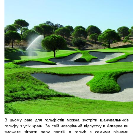
В цьому раю для гольфістів можна зустріти шанувальників
гольфу з усіх країн. За свій новорічний відпустку в Алгарве ви
зможете зіграти пару партій в гольф з самими різними