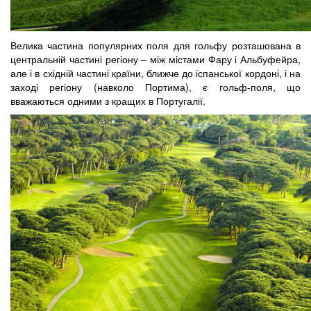
Велика частина популярних поля для гольфу розташована в
центральній частині регіону – між містами Фару і Альбуфейра,
але і в східній частині країни, ближче до іспанської кордоні, і на
заході регіону (навколо Портима), є гольф-поля, що
вважаються одними з кращих в Португалії.