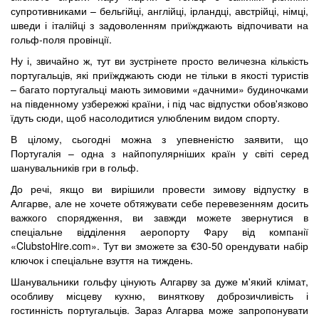
супротивниками – бельгійці, англійці, ірландці, австрійці, німці,
шведи і італійці з задоволенням приїжджають відпочивати на
гольф-поля провінції.
Ну і, звичайно ж, тут ви зустрінете просто величезна кількість
португальців, які приїжджають сюди не тільки в якості туристів
– багато португальці мають зимовими «дачними» будиночками
на південному узбережжі країни, і під час відпустки обов'язково
їдуть сюди, щоб насолодитися улюбленим видом спорту.
В цілому, сьогодні можна з упевненістю заявити, що
Португалія – одна з найпопулярніших країн у світі серед
шанувальників гри в гольф.
До речі, якщо ви вирішили провести зимову відпустку в
Алгарве, але не хочете обтяжувати себе перевезенням досить
важкого спорядження, ви завжди можете звернутися в
спеціальне відділення аеропорту Фару від компанії
«ClubstoHire.com». Тут ви зможете за €30-50 орендувати набір
ключок і спеціальне взуття на тиждень.
Шанувальники гольфу цінують Алгарву за дуже м'який клімат,
особливу місцеву кухню, виняткову доброзичливість і
гостинність португальців. Зараз Алгарва може запропонувати