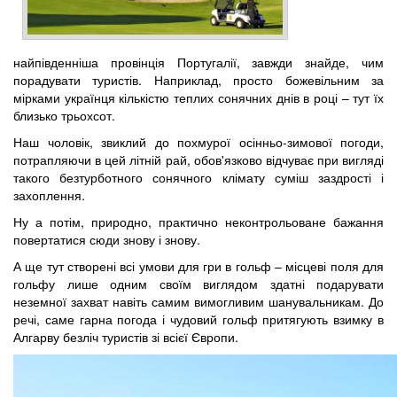
найпівденніша провінція Португалії, завжди знайде, чим
порадувати туристів. Наприклад, просто божевільним за
мірками українця кількістю теплих сонячних днів в році – тут їх
близько трьохсот.
Наш чоловік, звиклий до похмурої осінньо-зимової погоди,
потрапляючи в цей літній рай, обов'язково відчуває при вигляді
такого безтурботного сонячного клімату суміш заздрості і
захоплення.
Ну а потім, природно, практично неконтрольоване бажання
повертатися сюди знову і знову.
А ще тут створені всі умови для гри в гольф – місцеві поля для
гольфу лише одним своїм виглядом здатні подарувати
неземної захват навіть самим вимогливим шанувальникам. До
речі, саме гарна погода і чудовий гольф притягують взимку в
Алгарву безліч туристів зі всієї Європи.