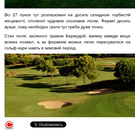
Всі 27 лунок тут розташовані на досить складною горбистій
місцевості, оточеної чудовим сосновим лісом. Фервеї досить
вузькі, тому необхідно грати тут треба дуже точно.
Стан поля, засіяного травою Бермудой, взимку завжди вище
всяких похвал, а за фервеям можна легко пересуватися на
гольф-кари навіть в зимовий період.