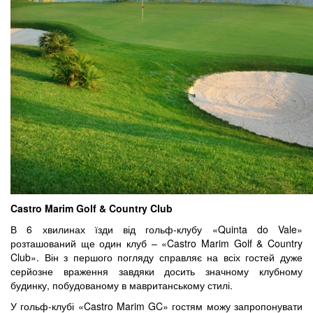
Castro Marim Golf & Country Club
В 6 хвилинах їзди від гольф-клубу «Quinta do Vale»
розташований ще один клуб – «Castro Marim Golf & Country
Club». Він з першого погляду справляє на всіх гостей дуже
серйозне враження завдяки досить значному клубному
будинку, побудованому в мавританському стилі.
У гольф-клубі «Castro Marim GC» гостям можу запропонувати