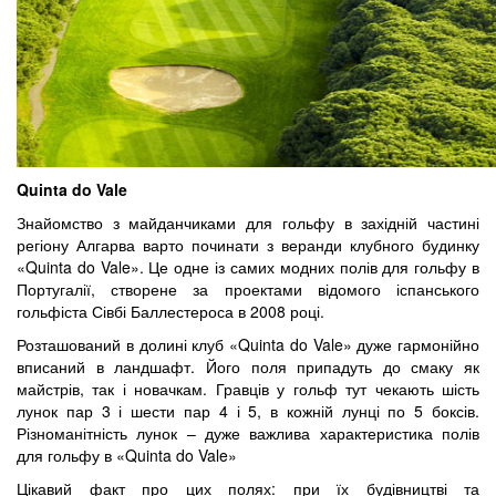
Quinta do Vale
Знайомство з майданчиками для гольфу в західній частині
регіону Алгарва варто починати з веранди клубного будинку
«Quinta do Vale». Це одне із самих модних полів для гольфу в
Португалії, створене за проектами відомого іспанського
гольфіста Сівбі Баллестероса в 2008 році.
Розташований в долині клуб «Quinta do Vale» дуже гармонійно
вписаний в ландшафт. Його поля припадуть до смаку як
майстрів, так і новачкам. Гравців у гольф тут чекають шість
лунок пар 3 і шести пар 4 і 5, в кожній лунці по 5 боксів.
Різноманітність лунок – дуже важлива характеристика полів
для гольфу в «Quinta do Vale»
Цікавий факт про цих полях: при їх будівництві та