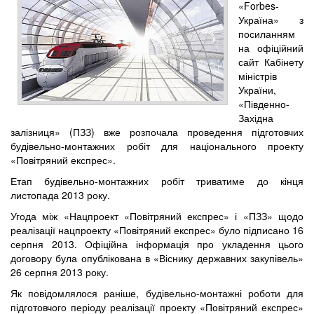
«Forbes-
Україна» з
посиланням
на офіційний
сайт Кабінету
міністрів
України,
«Південно-
Західна
залізниця» (ПЗЗ) вже розпочала проведення підготовчих
будівельно-монтажних робіт для національного проекту
«Повітряний експрес».
Етап будівельно-монтажних робіт триватиме до кінця
листопада 2013 року.
Угода між «Нацпроект «Повітряний експрес» і «ПЗЗ» щодо
реалізації нацпроекту «Повітряний експрес» було підписано 16
серпня 2013. Офіційна інформація про укладення цього
договору була опублікована в «Віснику державних закупівель»
26 серпня 2013 року.
Як повідомлялося раніше, будівельно-монтажні роботи для
підготовчого періоду реалізації проекту «Повітряний експрес»