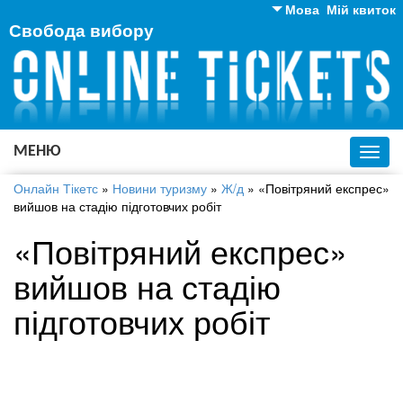
Мова
Мій квиток
Свобода вибору
Англійська
Російська
Українська
МЕНЮ
Toggl
navig
Онлайн Тікетс
»
Новини туризму
»
Ж/д
»
«Повітряний експрес»
вийшов на стадію підготовчих робіт
«Повітряний експрес»
вийшов на стадію
підготовчих робіт