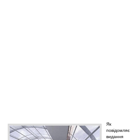
Як
повідомляє
видання