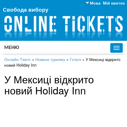
Мова
Мій квиток
Свобода вибору
Англійська
Російська
Українська
МЕНЮ
Toggl
navig
Онлайн Тікетс
»
Новини туризму
»
Готелі
»
У Мексиці відкрито
новий Holiday Inn
У Мексиці відкрито
новий Holiday Inn