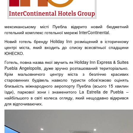
мексиканському місті Пуебла відкрито новий бюджетний
готельний комплекс готельної мережі InterContinental.
Новий готель бренду Holiday Inn розміщений в історичному
центрі міста, який входить до списку всесвітньої спадщини
ЮНЕСКО.
Готель, повна назва якої звучить як Holiday Inn Express & Suites
Puebla Angelopolis, дуже зручно розташований територіально.
Крім мальовничого центру міста з безліччю красивих
старовинних будівель навколо туристи обов'язково оцінять
близькість міжнародного аеропорту Пуебла (всього 15 хвилин
їзди), паркової зони і знаменитого La Estrella de Puebla –
найбільшого в світі колеса огляду, який нещодавно відкрився
для відпочиваючих.