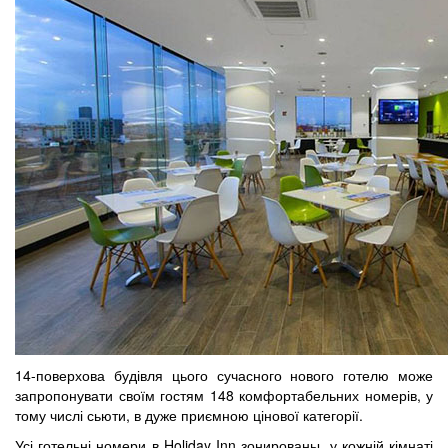
14-поверхова будівля цього сучасного нового готелю може
запропонувати своїм гостям 148 комфортабельних номерів, у
тому числі сьюти, в дуже приємною цінової категорії.
Усі готельні номери в Holiday Inn зонированы, у кожній кімнаті