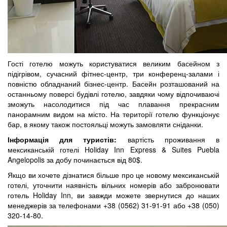
Гості готелю можуть користуватися великим басейном з
підігрівом, сучасний фітнес-центр, три конференц-залами і
повністю обладнаний бізнес-центр. Басейн розташований на
останньому поверсі будівлі готелю, завдяки чому відпочиваючі
зможуть насолодитися під час плавання прекрасним
панорамним видом на місто. На території готелю функціонує
бар, в якому також постояльці можуть замовляти сніданки.
Інформація для туристів:
вартість проживання в
мексиканській готелі Holiday Inn Express & Suites Puebla
Angelopolis за добу починається від 80$.
Якщо ви хочете дізнатися більше про це новому мексиканській
готелі, уточнити наявність вільних номерів або забронювати
готель Holiday Inn, ви завжди можете звернутися до наших
менеджерів за телефонами +38 (0562) 31-91-91 або +38 (050)
320-14-80.