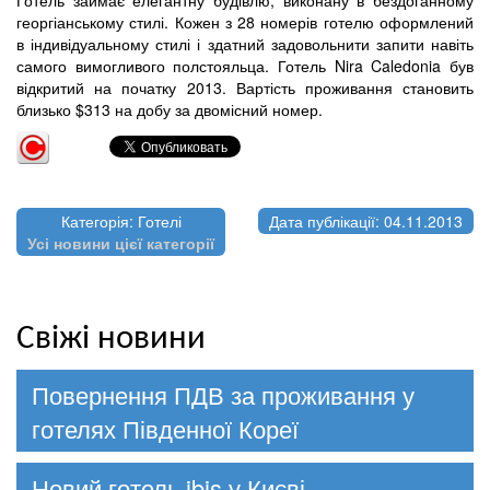
георгіанському стилі. Кожен з 28 номерів готелю оформлений
в індивідуальному стилі і здатний задовольнити запити навіть
самого вимогливого полстояльца. Готель Nira Caledonia був
відкритий на початку 2013. Вартість проживання становить
близько $313 на добу за двомісний номер.
Категорія: Готелі
Дата публікації: 04.11.2013
Усі новини цієї категорії
Свіжі новини
Повернення ПДВ за проживання у
готелях Південної Кореї
Новий готель ibis у Києві