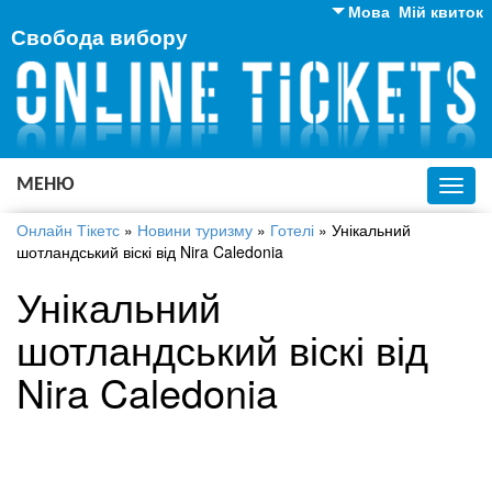
Мова
Мій квиток
Свобода вибору
Англійська
Російська
Українська
МЕНЮ
Toggl
navig
Онлайн Тікетс
»
Новини туризму
»
Готелі
»
Унікальний
шотландський віскі від Nira Caledonia
Унікальний
шотландський віскі від
Nira Caledonia