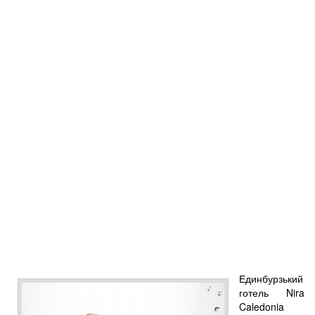
Единбурзький
готель Nira
Caledonia