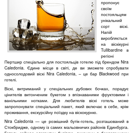
пропонує
своїм
постояльцям
унікальний
сорт віскі.
Напій
виробляється
на віскікурні
Tullibardine в
регіоні
Пертшир спеціально для постояльців готелю під брендом Nira
Caledonia. Єдине місце в світі, де ви зможете спробувати
односолодовий віскі Nira Caledonia, – це бар Blackwood при
готелі.
Віскі, витриманий у спеціальних дубових бочках, порадує
цінителів витонченим букетом з впізнаваними фруктовими і
ванільними нотками. Для любителів віскі готель може
запропонувати спеціальний пакет, який включає в себе, крім
проживання, екскурсійну поїздку на віскокурню.
Nira Caledonia — це розкішний бутік-готель, розташований в
Стокбридже, одному із самих мальовничих районів Единбурга.
Готель займає елегантну будівлю, виконану в бездоганному