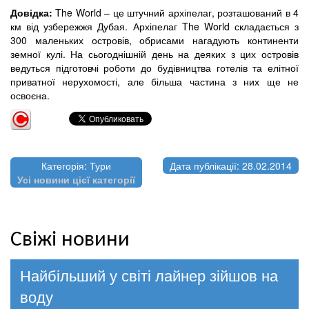
Довідка:
The World – це штучний архіпелаг, розташований в 4
км від узбережжя Дубая. Архіпелаг The World складається з
300 маленьких островів, обрисами нагадують континенти
земної кулі. На сьогоднішній день на деяких з цих островів
ведуться підготовчі роботи до будівництва готелів та елітної
приватної нерухомості, але більша частина з них ще не
освоєна.
Категорія: Тури
Дата публікації: 28.02.2014
Усі новини цієї категорії
Свіжі новини
Найбільший у світі лайнер зійшов на
воду