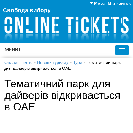
Мова
Мій квиток
Свобода вибору
Англійська
Російська
Українська
МЕНЮ
Toggl
navig
Онлайн Тікетс
»
Новини туризму
»
Тури
»
Тематичний парк
для дайверів відкривається в ОАЕ
Тематичний парк для
дайверів відкривається
в ОАЕ