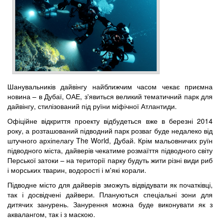
Шанувальників дайвінгу найближчим часом чекає приємна
новина – в Дубаї, ОАЕ, з'явиться великий тематичний парк для
дайвінгу, стилізований під руїни міфічної Атлантиди.
Офіційне відкриття проекту відбудеться вже в березні 2014
року, а розташований підводний парк розваг буде недалеко від
штучного архіпелагу The World, Дубай. Крім мальовничих руїн
підводного міста, дайверів чекатиме розмаїття підводного світу
Перської затоки – на території парку будуть жити різні види риб
і морських тварин, водорості і м'які корали.
Підводне місто для дайверів зможуть відвідувати як початківці,
так і досвідчені дайвери. Плануються спеціальні зони для
дитячих занурень. Занурення можна буде виконувати як з
аквалангом, так і з маскою.