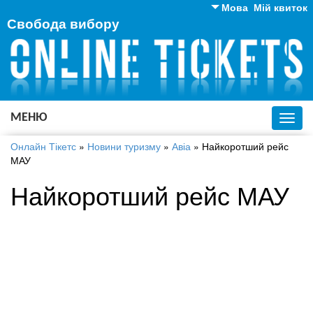
Мова
Мій квиток
Свобода вибору
Англійська
Російська
Українська
МЕНЮ
Toggl
navig
Онлайн Тікетс
»
Новини туризму
»
Авіа
»
Найкоротший рейс
МАУ
Найкоротший рейс МАУ