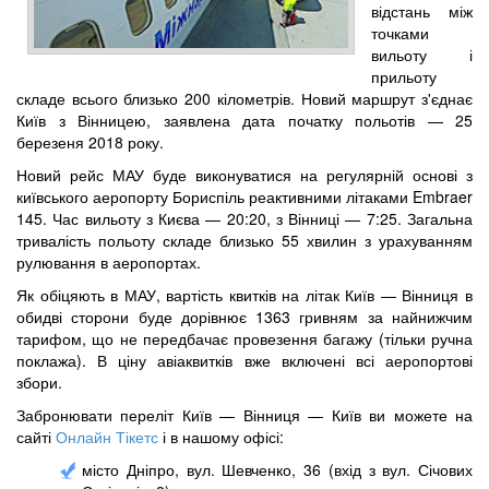
відстань між
точками
вильоту і
прильоту
складе всього близько 200 кілометрів. Новий маршрут з'єднає
Київ з Вінницею, заявлена ​​дата початку польотів — 25
березеня 2018 року.
Новий рейс МАУ буде виконуватися на регулярній основі з
київського аеропорту Бориспіль реактивними літаками Embraer
145. Час вильоту з Києва — 20:20, з Вінниці — 7:25. Загальна
тривалість польоту складе близько 55 хвилин з урахуванням
рулювання в аеропортах.
Як обіцяють в МАУ, вартість квитків на літак Київ — Вінниця в
обидві сторони буде дорівнює 1363 гривням за найнижчим
тарифом, що не передбачає провезення багажу (тільки ручна
поклажа). В ціну авіаквитків вже включені всі аеропортові
збори.
Забронювати переліт Київ — Вінниця — Київ ви можете на
сайті
Онлайн Тікетс
і в нашому офісі:
місто Дніпро, вул. Шевченко, 36 (вхід з вул. Січових