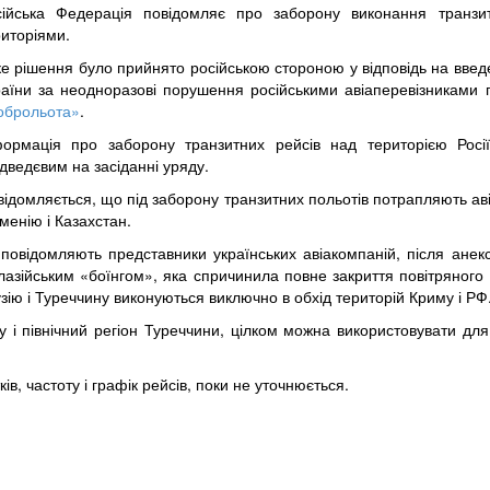
сійська Федерація повідомляє про заборону виконання транзит
риторіями.
ке рішення було прийнято російською стороною у відповідь на введ
раїни за неодноразові порушення російськими авіаперевізниками п
оброльота»
.
формація про заборону транзитних рейсів над територією Рос
дведєвим на засіданні уряду.
ідомляється, що під заборону транзитних польотів потрапляють аві
менію і Казахстан.
 повідомляють представники українських авіакомпаній, після анекс
лазійським «боїнгом», яка спричинила повне закриття повітряного 
зію і Туреччину виконуються виключно в обхід територій Криму і РФ
 і північний регіон Туреччини, цілком можна використовувати для 
в, частоту і графік рейсів, поки не уточнюється.