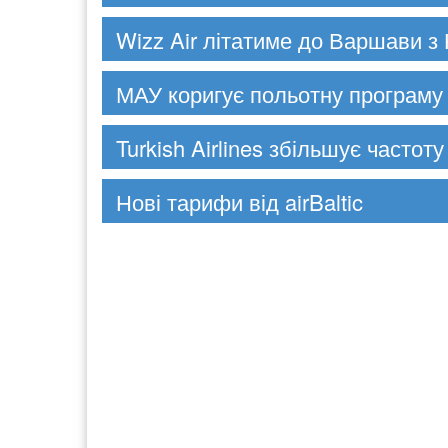
Wizz Air літатиме до Варшави з
МАУ коригує польотну програму 
Turkish Airlines збільшує частоту
Нові тарифи від airBaltic