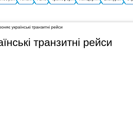
роняє українські транзитні рейси
їнські транзитні рейси