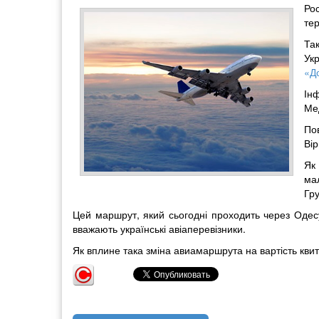
Ро
те
Та
Ук
«Д
Ін
Ме
Пов
Вір
Як
ма
Гру
Цей маршрут, який сьогодні проходить через Одесу
вважають українські авіаперевізники.
Як вплине така зміна авиамаршрута на вартість квиткі