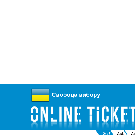
Свобода вибору
Ж/Д
Авіа
А