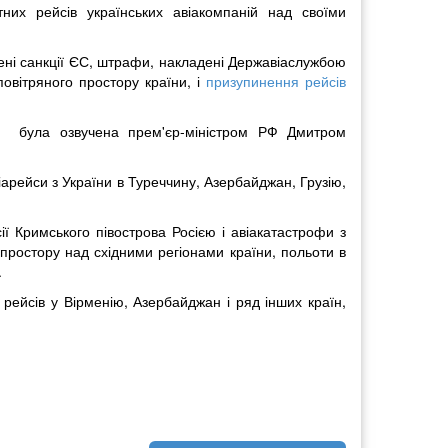
них рейсів українських авіакомпаній над своїми
ені санкції ЄС, штрафи, накладені Державіаслужбою
овітряного простору країни, і
призупинення рейсів
ії була озвучена прем'єр-міністром РФ Дмитром
арейси з України в Туреччину, Азербайджан, Грузію,
ії Кримського півострова Росією і авіакатастрофи з
простору над східними регіонами країни, польоти в
.
рейсів у Вірменію, Азербайджан і ряд інших країн,