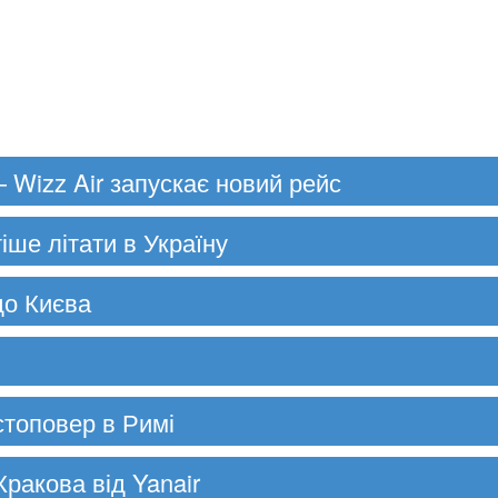
 Wizz Air запускає новий рейс
тіше літати в Україну
до Києва
 стоповер в Римі
Кракова від Yanair