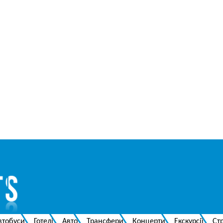
втобуси
Готелі
Авто
Трансфери
Концерти
Екскурсії
Ст