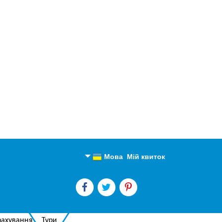
Мова
Мій квиток
Англійська
Російська
рахування
Тури