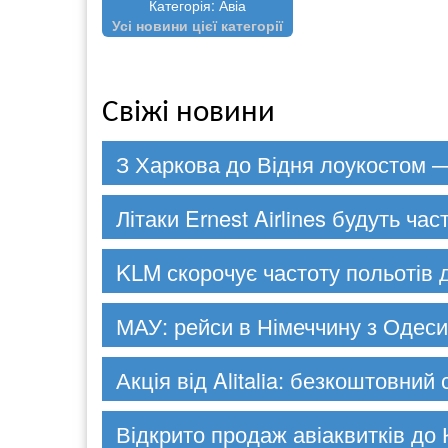
Категорія: Авіа
Усі новини цієї категорії
Свіжі новини
З Харкова до Відня лоукостом —
Літаки Ernest Airlines будуть час
KLM скорочує частоту польотів 
МАУ: рейси в Німеччину з Одеси
Акція від Alitalia: безкоштовний
Відкрито продаж авіаквитків до 