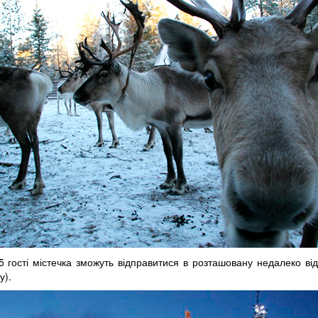
15 гості містечка зможуть відправитися в розташовану недалеко ві
у).