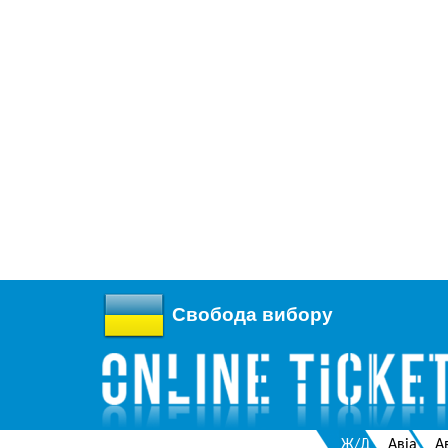
Свобода вибору
Ж/Д
Авіа
А