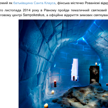
домий як
батьківщина Санта Клауса
, фінська містечко Рованіємі від
-го листопада 2014 року в Рівному пройде тематичний святковий п
говому центрі Sampokeskus, а офіційне відкриття зимових святкуван