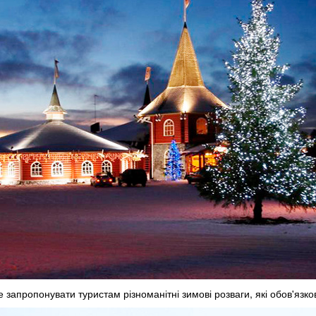
 запропонувати туристам різноманітні зимові розваги, які обов'язко