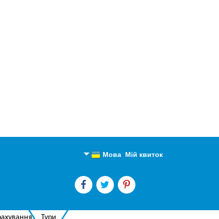
Мова
Мій квиток
Англійська
Російська
рахування
Тури