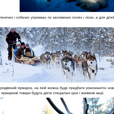
ленячих і собачих упряжках по засніжених полях і лісах, а для діт
іздвяний ярмарок, на якій можна буде придбати різноманітні новор
 ярмаркові товари будуть діяти спеціальні ціни і знижкові акції.