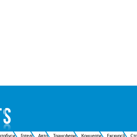
втобуси
Готелі
Авто
Трансфери
Концерти
Екскурсії
Ст