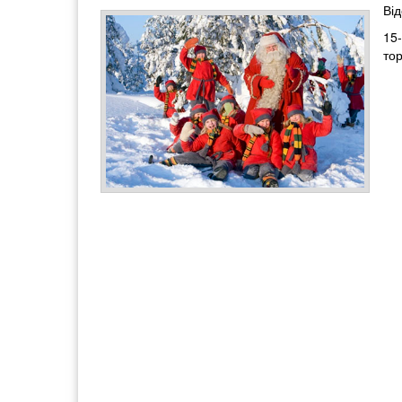
Ві
15
тор