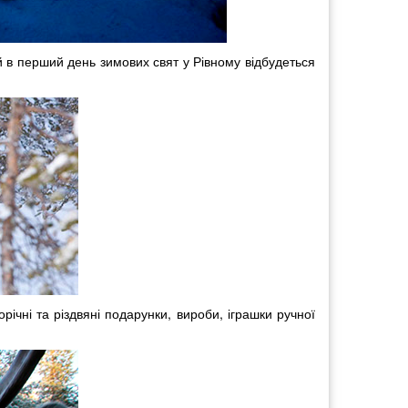
ей в перший день зимових свят у Рівному відбудеться
ічні та різдвяні подарунки, вироби, іграшки ручної