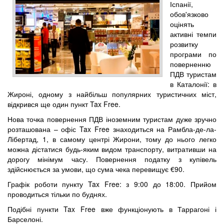
Іспанії,
обов'язково
оцінять
активні темпи
розвитку
програми по
поверненню
ПДВ туристам
в Каталонії: в
Жироні, одному з найбільш популярних туристичних міст,
відкрився ще один пункт Tax Free.
Нова точка повернення ПДВ іноземним туристам дуже зручно
розташована – офіс Tax Free знаходиться на Рамбла-де-ла-
Лібертад, 1, в самому центрі Жирони, тому до нього легко
можна дістатися будь-яким видом транспорту, витративши на
дорогу мінімум часу. Повернення податку з купівель
здійснюється за умови, що сума чека перевищує €90.
Графік роботи пункту Tax Free: з 9:00 до 18:00. Прийом
проводиться тільки по буднях.
Подібні пункти Tax Free вже функціонують в Таррагоні і
Барселоні.