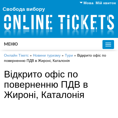
Мова
Мій квиток
Свобода вибору
Англійська
Російська
Українська
МЕНЮ
Toggl
navig
Онлайн Тікетс
»
Новини туризму
»
Тури
»
Відкрито офіс по
поверненню ПДВ в Жироні, Каталонія
Відкрито офіс по
поверненню ПДВ в
Жироні, Каталонія