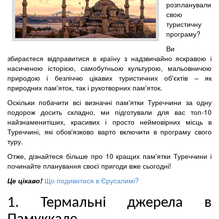
розпланували
свою
туристичну
програму?
Ви
збираєтеся відправитися в країну з надзвичайно яскравою і
насиченою історією, самобутньою культурою, мальовничою
природою і безліччю цікавих туристичних об'єктів – як
природних пам'яток, так і рукотворних пам'яток.
Оскільки побачити всі визначні пам'ятки Туреччини за одну
подорож досить складно, ми підготували для вас топ-10
найзнаменитіших, красивих і просто неймовірних місць в
Туреччині, які обов'язково варто включити в програму свого
туру.
Отже, дізнайтеся більше про 10 кращих пам'ятки Туреччини і
починайте планування своєї пригоди вже сьогодні!
Це цікаво!
Що подивитися в Єрусалимі?
1. Термальні джерела в