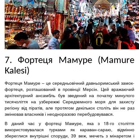
7. Фортеця Мамуре (Mamure
Kalesi)
Фортеця Мамуре – це середньовічний давньоримський замок-
фортеця, розташований в провінції Мерсін. Цей вражаючий
архітектурний ансамбль був зведений на початку минулого
тисячоліття на узбережжі Середземного моря для захисту
регіону від піратів, але протягом декількох століть він не раз
змінював власників і неодноразово перебудовувався.
В даний час у фортеці Мамуре, яка з 18-го століття
використовувалася турками як караван-сараю, відмінно
збереглися внутрішні споруди, 39 веж, мечеть з мінаретом і