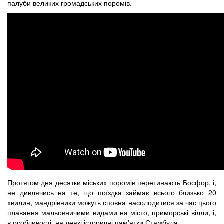
палуби великих громадських поромів.
Протягом дня десятки міських поромів перетинають Босфор, і,
не дивлячись на те, що поїздка займає всього близько 20
хвилин, мандрівники можуть сповна насолодитися за час цього
плавання мальовничими видами на місто, приморські вілли, і,
в особливості, на деякі історичні пам'ятки Стамбула.