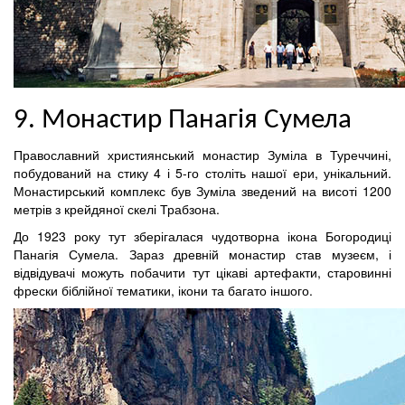
9. Монастир Панагія Сумела
Православний християнський монастир Зуміла в Туреччині,
побудований на стику 4 і 5-го століть нашої ери, унікальний.
Монастирський комплекс був Зуміла зведений на висоті 1200
метрів з крейдяної скелі Трабзона.
До 1923 року тут зберігалася чудотворна ікона Богородиці
Панагія Сумела. Зараз древній монастир став музеєм, і
відвідувачі можуть побачити тут цікаві артефакти, старовинні
фрески біблійної тематики, ікони та багато іншого.