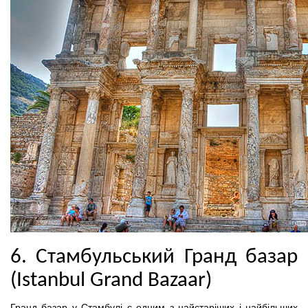
6. Стамбульський Гранд базар
(Istanbul Grand Bazaar)
Гранд базар у Стамбулі є одним з найстаріших і найбільших