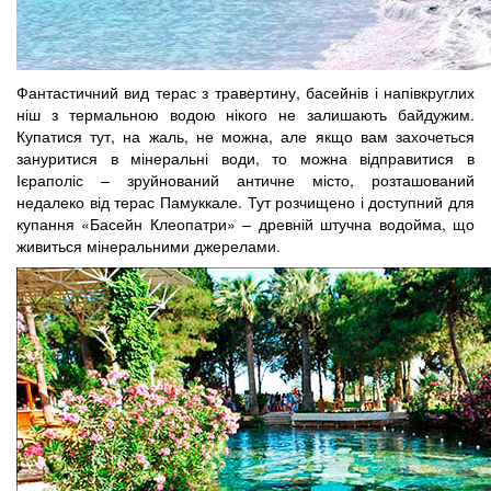
Фантастичний вид терас з травертину, басейнів і напівкруглих
ніш з термальною водою нікого не залишають байдужим.
Купатися тут, на жаль, не можна, але якщо вам захочеться
зануритися в мінеральні води, то можна відправитися в
Ієраполіс – зруйнований античне місто, розташований
недалеко від терас Памуккале. Тут розчищено і доступний для
купання «Басейн Клеопатри» – древній штучна водойма, що
живиться мінеральними джерелами.