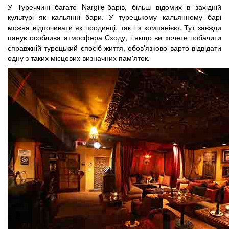
У Туреччині багато Nargile-барів, більш відомих в західній
культурі як кальянні бари. У турецькому кальянному барі
можна відпочивати як поодинці, так і з компанією. Тут завжди
панує особлива атмосфера Сходу, і якщо ви хочете побачити
справжній турецький спосіб життя, обов'язково варто відвідати
одну з таких місцевих визначних пам'яток.