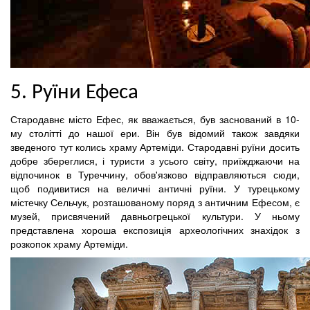
5. Руїни Ефеса
Стародавнє місто Ефес, як вважається, був заснований в 10-
му столітті до нашої ери. Він був відомий також завдяки
зведеного тут колись храму Артеміди. Стародавні руїни досить
добре збереглися, і туристи з усього світу, приїжджаючи на
відпочинок в Туреччину, обов'язково відправляються сюди,
щоб подивитися на величні античні руїни. У турецькому
містечку Сельчук, розташованому поряд з античним Ефесом, є
музей, присвячений давньогрецької культури. У ньому
представлена хороша експозиція археологічних знахідок з
розкопок храму Артеміди.