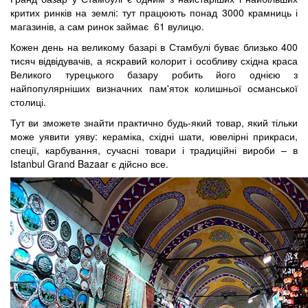
критих ринків на землі: тут працюють понад 3000 крамниць і
магазинів, а сам ринок займає 61 вулицю.
Кожен день на великому базарі в Стамбулі буває близько 400
тисяч відвідувачів, а яскравий колорит і особливу східна краса
Великого турецького базару робить його однією з
найпопулярніших визначних пам'яток колишньої османської
столиці.
Тут ви зможете знайти практично будь-який товар, який тільки
може уявити уяву: кераміка, східні шати, ювелірні прикраси,
спеції, карбування, сучасні товари і традиційні вироби – в
Istanbul Grand Bazaar є дійсно все.