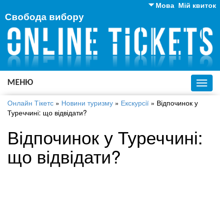
Мова
Мій квиток
Свобода вибору
Англійська
Російська
Українська
МЕНЮ
Toggl
navig
Онлайн Тікетс
»
Новини туризму
»
Екскурсії
»
Відпочинок у
Туреччині: що відвідати?
Відпочинок у Туреччині:
що відвідати?