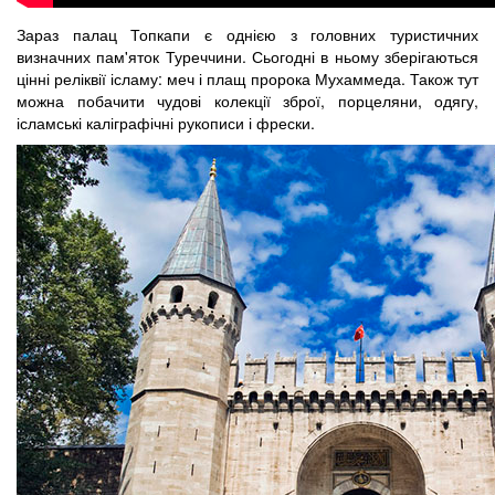
Зараз палац Топкапи є однією з головних туристичних
визначних пам'яток Туреччини. Сьогодні в ньому зберігаються
цінні реліквії ісламу: меч і плащ пророка Мухаммеда. Також тут
можна побачити чудові колекції зброї, порцеляни, одягу,
ісламські каліграфічні рукописи і фрески.