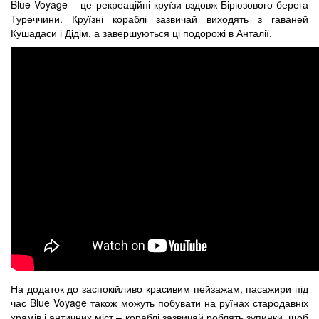
Blue Voyage – це рекреаційні круїзи вздовж Бірюзового берега
Туреччини. Круїзні кораблі зазвичай виходять з гаваней
Кушадаси і Дідім, а завершуються ці подорожі в Анталії.
На додаток до заспокійливо красивим пейзажам, пасажири під
час Blue Voyage також можуть побувати на руїнах стародавніх
храмів і античних міст – кораблі зазвичай роблять зупинки, щоб