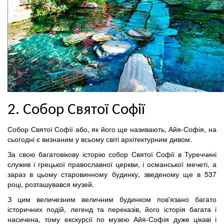
2. Собор Святої Софії
Собор Святої Софії або, як його ще називають, Айя-Софія, на
сьогодні є визнаним у всьому світі архітектурним дивом.
За свою багатовікову історію собор Святої Софії в Туреччині
служив і грецької православної церкви, і османської мечеті, а
зараз в цьому старовинному будинку, зведеному ще в 537
році, розташувався музей.
З цим величезним величним будинком пов'язано багато
історичних подій, легенд та переказів, його історія багата і
насичена, тому екскурсії по музею Айя-Софія дуже цікаві і