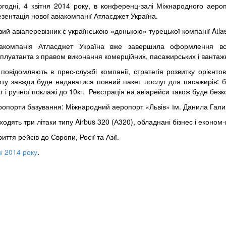
огодні, 4 квітня 2014 року, в конференц-залі Міжнародного аероп
зентація нової авіакомпанії Атласджет Україна.
ий авіаперевізник є українською «донькою» турецької компанії Atlasje
іакомпанія Атласджет Україна вже завершила оформлення всі
сплуатанта з правом виконання комерційних, пасажирських і вантаж
 повідомляють в прес-службі компанії, стратегія розвитку орієнт
рту завжди буде надаватися повний пакет послуг для пасажирів: б
г і ручної поклажі до 10кг. Реєстрація на авіарейси також буде без
ропорти базування: Міжнародний аеропорт «Львів» їм. Данила Гали
 входять три літаки типу Airbus 320 (А320), обладнані бізнес і економ
иття рейсів до Європи, Росії та Азії.
і 2014 року
.