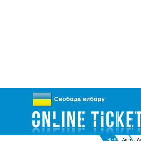
Свобода вибору
Ж/Д
Авіа
А