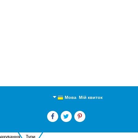
Мова
Мій квиток
Англійська
Російська
рахування
Тури