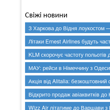
Свіжі новини
З Харкова до Відня лоукостом —
Літаки Ernest Airlines будуть час
KLM скорочує частоту польотів 
МАУ: рейси в Німеччину з Одеси
Акція від Alitalia: безкоштовний
Відкрито продаж авіаквитків до 
Wizz Air літатиме до Варшави з