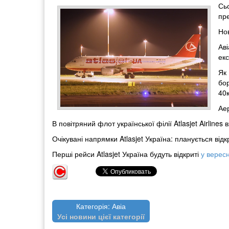
Сь
пре
Нов
Ав
ек
Як
бо
40к
Ае
В повітряний флот української філії Atlasjet Airlines
Очікувані напрямки Atlasjet Україна: планується відкр
Перші рейси Atlasjet Україна будуть відкриті
у вересн
Категорія: Авіа
Усі новини цієї категорії