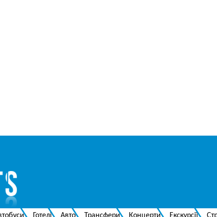
втобуси
Готелі
Авто
Трансфери
Концерти
Екскурсії
Ст