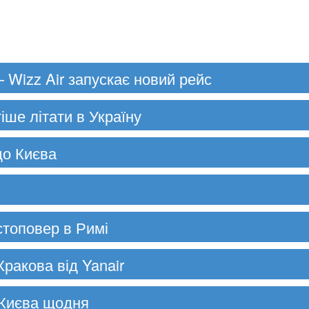
 Wizz Air запускає новий рейс
тіше літати в Україну
до Києва
 стоповер в Римі
Кракова від Yanair
 Києва щодня