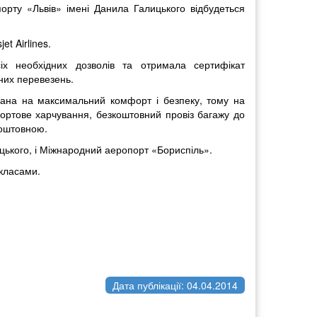
орту «Львів» імені Данила Галицького відбудеться
t Airlines.
х необхідних дозволів та отримала сертифікат
них перевезень.
ована на максимальний комфорт і безпеку, тому на
ортове харчування, безкоштовний провіз багажу до
коштовною.
цького, і Міжнародний аеропорт «Бориспіль».
-класами.
Дата публікації: 04.04.2014